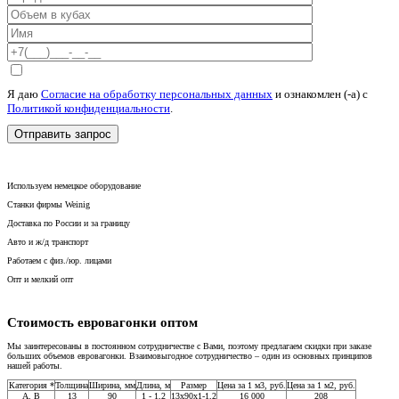
Я даю
Согласие на обработку персональных данных
и ознакомлен (-а) c
Политикой конфиденциальности
.
Используем немецкое оборудование
Станки фирмы Weinig
Доставка по России и за границу
Авто и ж/д транспорт
Работаем с физ./юр. лицами
Опт и мелкий опт
Стоимость евровагонки оптом
Мы заинтересованы в постоянном сотрудничестве с Вами, поэтому предлагаем скидки при заказе
больших объемов евровагонки. Взаимовыгодное сотрудничество – один из основных принципов
нашей работы.
Категория *
Толщина
Ширина, мм
Длина, м
Размер
Цена за 1 м3, руб.
Цена за 1 м2, руб.
A, В
13
90
1 - 1,2
13x90x1-1,2
16 000
208