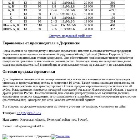
A, В
13
90
1,5
13x90x1,5
20 000
260
A, В
13
90
1,8
13x90x1,8
26 000
338
A, В
13
90
2 - 6
13x90x2-6
31 500
409,5
C
13
90
1 - 1,5
13x90x1-1,5
10 000
130
С
13
90
1,8
13x90x1,8
12 000
156
C
13
90
2 - 3
13x90x2-3
18 000
234
Штиль А, В
13
110
3 - 6
13x110x3-6
36 000
468
Штиль А, В
13
90
3 - 6
13x90x3-6
34 000
442
Смотреть подробный прайс-лист
Евровагонка от производителя в Дзержинске
Наша компания по производству и продаже евровагонки известна высоким качеством продукции.
Евровагонка производится на немецком оборудовании Weinig Hydromat (Вайниг Гидромат). Это
высокопроизводительные станки суперкласса. Они обеспечивают превосходную чистоту обработки
поверхности древесины и максимально ровный распил. Благодаря этому наша евровагонка долго
сохраняет привлекательный внешний вид и свои характеристики, не высыхает и не расклеивается.
Оптовая продажа евровагонки
Для сохранения высокого качества евровагонки, её влажности и внешнего вида наша продукция
упакована в термоусадочную пленку в количестве 10 штук. Также пленка защищает евровагонку от
внешних повреждений при транспортировке. Оптовая продажа евровагонки осуществляется от 20
кубов. Наша компания занимается продажей и поставкой товара по Нижегородской области, а также в
другие регионы России. На сегодняшний день самыми распространенными вариантами доставки
евровагонки являются следующие: автотранспортом и в контейнерах железнодорожным транспортом
(по согласованию). Выберите для себя наиболее оптимальный вариант.
Все вопросы по доставке евровагонки вы можете уточнить по телефону, указанному на сайте.
Телефон:
+7 (922) 995-15-17
Наш адрес:
Кировская область, Куменский район, пос. Речной.
E-mail.:
info@eurovagonka43.ru