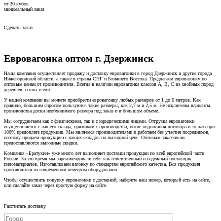
от
20
кубов
минимальный заказ
Сделать заказ
Евровагонка оптом г. Дзержинск
Наша компания осуществляет продажу и доставку евровагонки в город Дзержинск и другие города
Нижегородской области, а также в страны СНГ и Ближнего Востока. Предлагаем евровагонку по
оптовым ценам от производителя. Всегда в наличии евровагонка классов А, В, С из хвойных пород
деревьев: сосны и ели.
У нашей компании вы можете приобрести евровагонку любых размеров от 1 до 6 метров. Как
правило, большим спросом пользуются такие размеры, как 2,7 м и 2,5 м. Не исключены варианты
производства доски необходимого размера под заказ и в большом объеме.
Мы сотрудничаем как с физическими, так и с юридическими лицами. Отгрузка евровагонки
осуществляется с нашего склада, прямиком с производства, после подписания договора и только при
100% предоплате продукции. Мы являемся производителями и работаем без участия посредников,
поэтому продаем продукцию с наших складов по выгодной цене. Оптовым заказчикам
предоставляются выгодные скидки.
Компания «Братухин» уже много лет выполняет поставки продукции по всей европейской части
России. За это время мы зарекомендовали себя как ответственный и надежный поставщик
пиломатериалов. Изготавливаем вагонку по стандартам европейского качества. Вся продукция
производится на современном немецком оборудовании.
Чтобы осуществить покупку евровагонки с доставкой, наберите наш номер, который есть на сайте,
или сделайте заказ через простую форму на сайте.
Рассчитать доставку