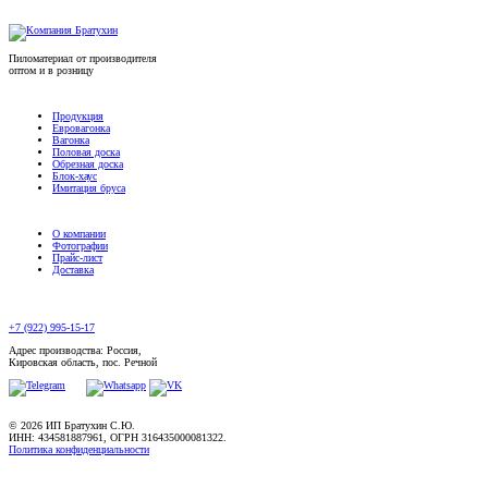
Пиломатериал от производителя
оптом и в розницу
Продукция
Евровагонка
Вагонка
Половая доска
Обрезная доска
Блок-хаус
Имитация бруса
О компании
Фотографии
Прайс-лист
Доставка
+7 (922) 995-15-17
Адрес производства: Россия,
Кировская область, пос. Речной
© 2026 ИП Братухин С.Ю.
ИНН: 434581887961, ОГРН 316435000081322.
Политика конфиденциальности