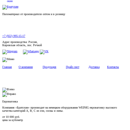
Пиломатериал от производителя оптом и в розницу
+7 (922) 995-15-17
Адрес производства: Россия,
Кировская область, пос. Речной
Главная
О компании
Продукция
Прайс-лист
Доставка
Контакты
Евровагонка
Компания «Братухин» производит на немецком оборудовании WEINIG евровагонку высокого
качества категорий А, В, С из ели, сосны и липы.
от
10 000
руб.
цена за кубометр