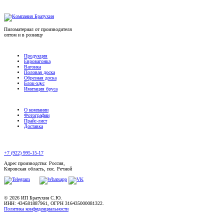
Пиломатериал от производителя
оптом и в розницу
Продукция
Евровагонка
Вагонка
Половая доска
Обрезная доска
Блок-хаус
Имитация бруса
О компании
Фотографии
Прайс-лист
Доставка
+7 (922) 995-15-17
Адрес производства: Россия,
Кировская область, пос. Речной
© 2026 ИП Братухин С.Ю.
ИНН: 434581887961, ОГРН 316435000081322.
Политика конфиденциальности