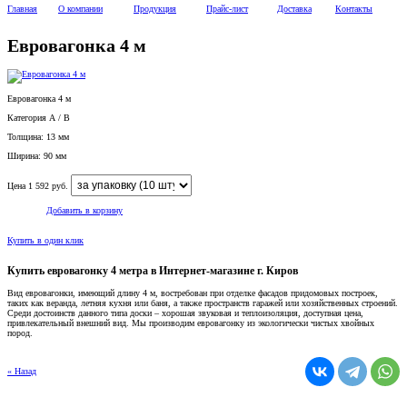
Главная
О компании
Продукция
Прайс-лист
Доставка
Контакты
Евровагонка 4 м
Евровагонка 4 м
Категория А / B
Толщина: 13 мм
Ширина: 90 мм
Цена
1 592
руб.
Добавить в корзину
Купить в один клик
Купить евровагонку 4 метра в Интернет-магазине г. Киров
Вид евровагонки, имеющий длину 4 м, востребован при отделке фасадов придомовых построек,
таких как веранда, летняя кухня или баня, а также пространств гаражей или хозяйственных строений.
Среди достоинств данного типа доски – хорошая звуковая и теплоизоляция, доступная цена,
привлекательный внешний вид. Мы производим евровагонку из экологически чистых хвойных
пород.
« Назад