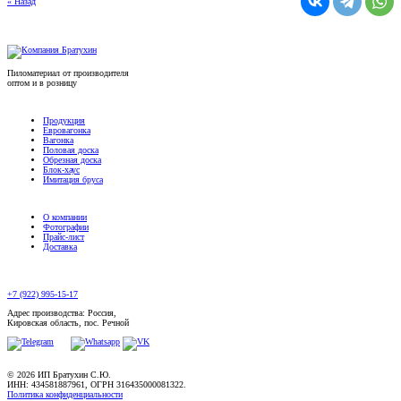
« Назад
Пиломатериал от производителя
оптом и в розницу
Продукция
Евровагонка
Вагонка
Половая доска
Обрезная доска
Блок-хаус
Имитация бруса
О компании
Фотографии
Прайс-лист
Доставка
+7 (922) 995-15-17
Адрес производства: Россия,
Кировская область, пос. Речной
© 2026 ИП Братухин С.Ю.
ИНН: 434581887961, ОГРН 316435000081322.
Политика конфиденциальности