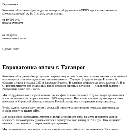
Евровагонка
Компания «Братухин» производит на немецком оборудовании WEINIG евровагонку высокого
качества категорий А, В, С из ели, сосны и липы.
от
10 000
руб.
цена за кубометр
от
20
кубов
минимальный заказ
Сделать заказ
Евровагонка оптом г. Таганрог
Компания «Братухин» быстро доставит евровагонку оптом. У нас всегда легко заказать качественный
пиломатериал от производителя по оптовым ценам в г. Таганрог (и другие города Ростовской
области), а также в страны СНГ и Ближнего Востока. В наличии обшивочная доска классов А, В и
С. Изготавливается она из хвойных пород деревьев северных регионов — Кировской области и
Республики Коми: ели и сосны.
Мы сотрудничаем как с юридическими, так и с физическими лицами. Отгрузка товара производится
после подписания договора и внесения 100% предоплаты. Наш склад и производство евровагонки
находятся в Кировской области, в поселке Речной; оттуда мы и отправляем товар заказчику.
Чтобы купить евровагонку оптом с доставкой, звоните по контактному телефону или отправьте
онлайн-заявку на нашем сайте.
Для сохранения надлежащего состояния доски, ее внешнего вида, качества и нужного уровня
влажности пиломатериалы упаковываются в термоусадочную пленку по 10 штук. Она защищает
изделия от механических повреждений при перевозке.
Мы производители продукции, поэтому вам не придется работать с посредниками. Весь товар