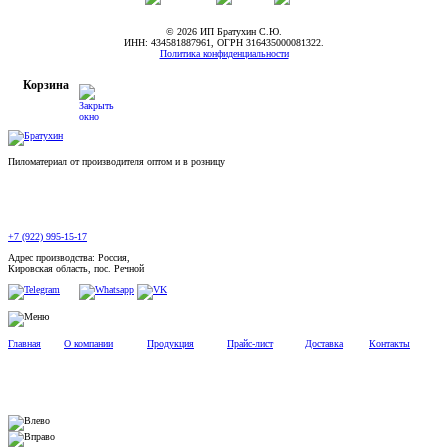
© 2026 ИП Братухин С.Ю.
ИНН: 434581887961, ОГРН 316435000081322.
Политика конфиденциальности
Корзина
Пиломатериал от производителя оптом и в розницу
+7 (922) 995-15-17
Адрес производства: Россия,
Кировская область, пос. Речной
Главная
О компании
Продукция
Прайс-лист
Доставка
Контакты