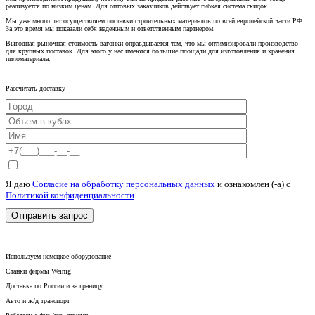
реализуется по низким ценам. Для оптовых заказчиков действует гибкая система скидок.
Мы уже много лет осуществляем поставки строительных материалов по всей европейской части РФ.
За это время мы показали себя надежным и ответственным партнером.
Выгодная рыночная стоимость вагонки оправдывается тем, что мы оптимизировали производство
для крупных поставок. Для этого у нас имеются большие площади для изготовления и хранения
пиломатериала.
Рассчитать доставку
Я даю
Согласие на обработку персональных данных
и ознакомлен (-а) c
Политикой конфиденциальности
.
Используем немецкое оборудование
Станки фирмы Weinig
Доставка по России и за границу
Авто и ж/д транспорт