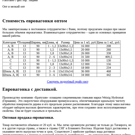
Работаем с физ./юр. лицами
Опт и мелкий опт
Стоимость евровагонки оптом
Мы заинтересованы в постоянном сотрудничестве с Вами, поэтому предлагаем скидки при заказе
больших объемов евровагонки. Взаимовыгодное сотрудничество – один из основных принципов
нашей работы.
Категория *
Толщина
Ширина, мм
Длина, м
Размер
Цена за 1 м3, руб.
Цена за 1 м2, руб.
A, В
13
90
1 - 1,2
13x90x1-1,2
16 000
208
A, В
13
90
1,5
13x90x1,5
20 000
260
A, В
13
90
1,8
13x90x1,8
26 000
338
A, В
13
90
2 - 6
13x90x2-6
31 500
409,5
C
13
90
1 - 1,5
13x90x1-1,5
10 000
130
С
13
90
1,8
13x90x1,8
12 000
156
C
13
90
2 - 3
13x90x2-3
18 000
234
Штиль А, В
13
110
3 - 6
13x110x3-6
36 000
468
Штиль А, В
13
90
3 - 6
13x90x3-6
34 000
442
Смотреть подробный прайс-лист
Евровагонка с доставкой.
Производство компании «Братухин» оснащено современными станками марки Weinig Hydromat
(Германия). Это сверхточное оборудование премиум-класса, обеспечивающее идеальную чистоту
обработки поверхности дерева и его предельно ровное распиливание. Благодаря этому наша вагонка
обладает набором высоких физических характеристик, при этом сохраняя свои эксплуатационные
свойства. Она не будет ссыхаться и трескаться.
Оптовая продажа евровагонки.
Товар поставляется объемом от 20 куб. м. Мы легко организуем доставку не только до Таганрога, но
и в другие города страны, а также в страны СНГ и Ближнего Востока. Изделия будут доставлены в
указанное место выгрузки точно в срок. Существует 2 наиболее удобных вида доставки:
автотранспортом и с помощью железной дороги (в контейнерах) — по согласованию. Воспользуйтесь