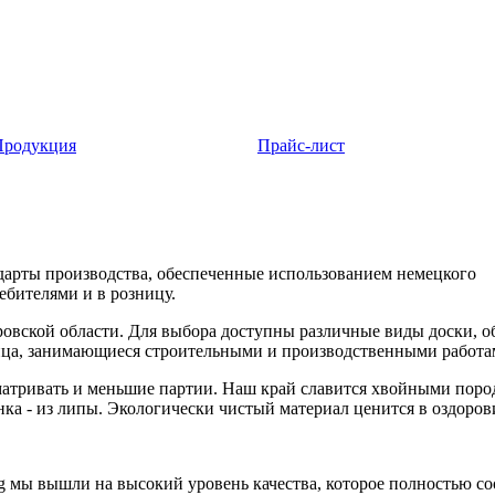
Продукция
Прайс-лист
дарты производства, обеспеченные использованием немецкого
бителями и в розницу.
вской области. Для выбора доступны различные виды доски, обр
ца, занимающиеся строительными и производственными работа
сматривать и меньшие партии. Наш край славится хвойными поро
нка - из липы. Экологически чистый материал ценится в оздоро
 мы вышли на высокий уровень качества, которое полностью со