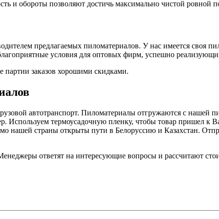
ть и обороты позволяют достичь максимально чистой ровной по
дителем предлагаемых пиломатериалов. У нас имеется своя пило
 благоприятные условия для оптовых фирм, успешно реализующи
е партии заказов хорошими скидками.
иалов
рузовой автотранспорт. Пиломатериалы отгружаются с нашей пил
ер. Используем термоусадочную пленку, чтобы товар пришел к В
имо нашей страны открыты пути в Белоруссию и Казахстан. Отпра
 Менеджеры ответят на интересующие вопросы и рассчитают сто