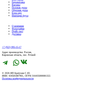
Евровагонка
Вагонка
Половая доска
Обрезная доска
Блок-хаус
Имитация бруса
О компании
Фотографии
Прайс-лист
Доставка
+7 (922) 995-15-17
Адрес производства: Россия,
Кировская область, пос. Речной
© 2026 ИП Братухин С.Ю.
ИНН: 434581887961, ОГРН 316435000081322.
Политика конфиденциальности