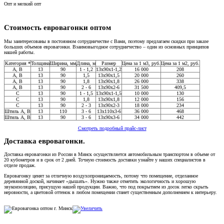
Опт и мелкий опт
Стоимость евровагонки оптом
Мы заинтересованы в постоянном сотрудничестве с Вами, поэтому предлагаем скидки при заказе
больших объемов евровагонки. Взаимовыгодное сотрудничество – один из основных принципов
нашей работы.
Категория *
Толщина
Ширина, мм
Длина, м
Размер
Цена за 1 м3, руб.
Цена за 1 м2, руб.
A, В
13
90
1 - 1,2
13x90x1-1,2
16 000
208
A, В
13
90
1,5
13x90x1,5
20 000
260
A, В
13
90
1,8
13x90x1,8
26 000
338
A, В
13
90
2 - 6
13x90x2-6
31 500
409,5
C
13
90
1 - 1,5
13x90x1-1,5
10 000
130
С
13
90
1,8
13x90x1,8
12 000
156
C
13
90
2 - 3
13x90x2-3
18 000
234
Штиль А, В
13
110
3 - 6
13x110x3-6
36 000
468
Штиль А, В
13
90
3 - 6
13x90x3-6
34 000
442
Смотреть подробный прайс-лист
Доставка евровагонки.
Доставка евровагонки из России в Минск осуществляется автомобильным транспортом в объеме от
20 кубометров и в срок от 2 дней. Точную стоимость доставки узнайте у наших специалистов в
отделе продаж.
Евровагонку ценят за отличную воздухопроницаемость, потому что помещение, отделанное
деревянной доской, начинает «дышать». Нужно также отметить экологичность и хорошую
звукоизоляцию, присущую нашей продукции. Важно, что под покрытием из досок легко скрыть
неровности, а цветовой оттенок в любом помещении станет существенным дополнением к интерьеру.