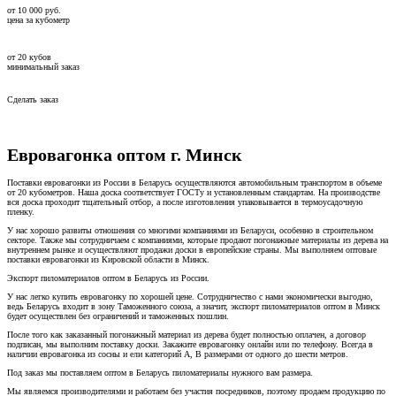
от
10 000
руб.
цена за кубометр
от
20
кубов
минимальный заказ
Сделать заказ
Евровагонка оптом г. Минск
Поставки евровагонки из России в Беларусь осуществляются автомобильным транспортом в объеме
от 20 кубометров. Наша доска соответствует ГОСТу и установленным стандартам. На производстве
вся доска проходит тщательный отбор, а после изготовления упаковывается в термоусадочную
пленку.
У нас хорошо развиты отношения со многими компаниями из Беларуси, особенно в строительном
секторе. Также мы сотрудничаем с компаниями, которые продают погонажные материалы из дерева на
внутреннем рынке и осуществляют продажи доски в европейские страны. Мы выполняем оптовые
поставки евровагонки из Кировской области в Минск.
Экспорт пиломатериалов оптом в Беларусь из России.
У нас легко купить евровагонку по хорошей цене. Сотрудничество с нами экономически выгодно,
ведь Беларусь входит в зону Таможенного союза, а значит, экспорт пиломатериалов оптом в Минск
будет осуществлен без ограничений и таможенных пошлин.
После того как заказанный погонажный материал из дерева будет полностью оплачен, а договор
подписан, мы выполним поставку доски. Закажите евровагонку онлайн или по телефону. Всегда в
наличии евровагонка из сосны и ели категорий A, B размерами от одного до шести метров.
Под заказ мы поставляем оптом в Беларусь пиломатериалы нужного вам размера.
Мы являемся производителями и работаем без участия посредников, поэтому продаем продукцию по