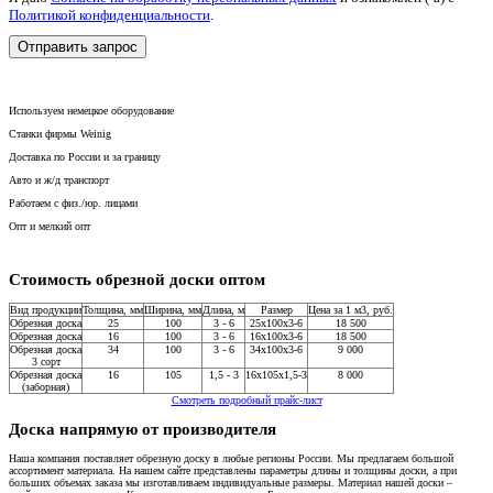
Политикой конфиденциальности
.
Используем немецкое оборудование
Станки фирмы Weinig
Доставка по России и за границу
Авто и ж/д транспорт
Работаем с физ./юр. лицами
Опт и мелкий опт
Стоимость обрезной доски оптом
Вид продукции
Толщина, мм
Ширина, мм
Длина, м
Размер
Цена за 1 м3, руб.
Обрезная доска
25
100
3 - 6
25x100x3-6
18 500
Обрезная доска
16
100
3 - 6
16x100x3-6
18 500
Обрезная доска
34
100
3 - 6
34x100x3-6
9 000
3 сорт
Обрезная доска
16
105
1,5 - 3
16x105x1,5-3
8 000
(заборная)
Смотреть подробный прайс-лист
Доска напрямую от производителя
Наша компания поставляет обрезную доску в любые регионы России. Мы предлагаем большой
ассортимент материала. На нашем сайте представлены параметры длины и толщины доски, а при
больших объемах заказа мы изготавливаем индивидуальные размеры. Материал нашей доски –