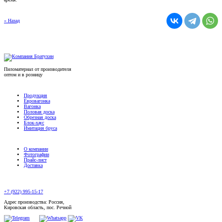
« Назад
Пиломатериал от производителя
оптом и в розницу
Продукция
Евровагонка
Вагонка
Половая доска
Обрезная доска
Блок-хаус
Имитация бруса
О компании
Фотографии
Прайс-лист
Доставка
+7 (922) 995-15-17
Адрес производства: Россия,
Кировская область, пос. Речной