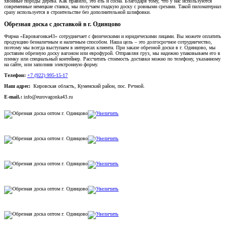
хвойные породы дерева. Как правило, это ель и сосна. Благодаря тому, что у нас используются
современные немецкие станки, мы получаем гладкую доску с ровными срезами. Такой пиломатериал
сразу используется в строительстве без дополнительной шлифовки.
Обрезная доска с доставкой в г. Одинцово
Фирма «Евровагонка43» сотрудничает с физическими и юридическими лицами. Вы можете оплатить
продукцию безналичным и наличным способом. Наша цель – это долгосрочное сотрудничество,
поэтому мы всегда выступаем в интересах клиента. При заказе обрезной доски в г. Одинцово, мы
доставим обрезную доску вагоном или еврофурой. Отправляя груз, мы надежно упаковываем его в
пленку или специальный контейнер. Рассчитать стоимость доставки можно по телефону, указанному
на сайте, или заполнив электронную форму.
Телефон:
+7 (922) 995-15-17
Наш адрес:
Кировская область, Куменский район, пос. Речной.
E-mail.:
info@eurovagonka43.ru