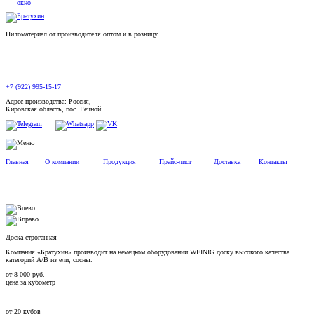
Пиломатериал от производителя оптом и в розницу
+7 (922) 995-15-17
Адрес производства: Россия,
Кировская область, пос. Речной
Главная
О компании
Продукция
Прайс-лист
Доставка
Контакты
Доска строганная
Компания «Братухин» производит на немецком оборудовании WEINIG доску высокого качества
категорий А/В из ели, сосны.
от
8 000
руб.
цена за кубометр
от
20
кубов