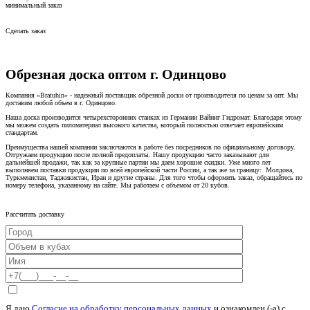
минимальный заказ
Сделать заказ
Обрезная доска оптом г. Одинцово
Компания «Bratuhin» - надежный поставщик обрезной доски от производителя по ценам за опт. Мы
доставим любой объем в г. Одинцово.
Наша доска производится четырехсторонних станках из Германии Вайниг Гидромат. Благодаря этому
мы можем создать пиломатериал высокого качества, который полностью отвечает европейским
стандартам.
Преимущества нашей компании заключаются в работе без посредников по официальному договору.
Отгружаем продукцию после полной предоплаты. Нашу продукцию часто заказывают для
дальнейшей продажи, так как за крупные партии мы даем хорошие скидки. Уже много лет
выполняем поставки продукции по всей европейской части России, а так же за границу: Молдова,
Туркменистан, Таджикистан, Иран и другие страны. Для того чтобы оформить заказ, обращайтесь по
номеру телефона, указанному на сайте. Мы работаем с объемом от 20 кубов.
Рассчитать доставку
Я даю
Согласие на обработку персональных данных
и ознакомлен (-а) c