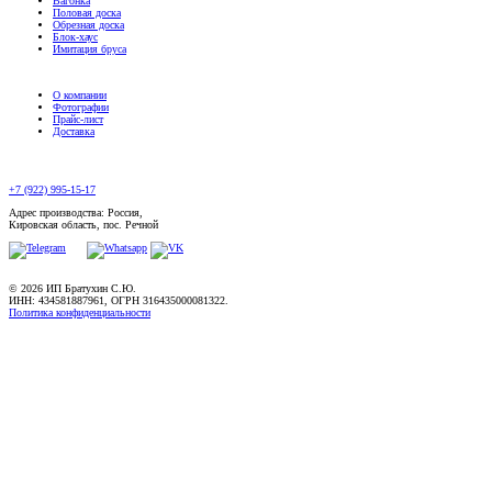
Вагонка
Половая доска
Обрезная доска
Блок-хаус
Имитация бруса
О компании
Фотографии
Прайс-лист
Доставка
+7 (922) 995-15-17
Адрес производства: Россия,
Кировская область, пос. Речной
© 2026 ИП Братухин С.Ю.
ИНН: 434581887961, ОГРН 316435000081322.
Политика конфиденциальности