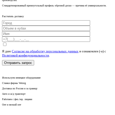
производства.
Стандартизированный прямоугольный профиль обрезной доски — причина её универсальности.
Рассчитать доставку
Я даю
Согласие на обработку персональных данных
и ознакомлен (-а) c
Политикой конфиденциальности
.
Используем немецкое оборудование
Станки фирмы Weinig
Доставка по России и за границу
Авто и ж/д транспорт
Работаем с физ./юр. лицами
Опт и мелкий опт