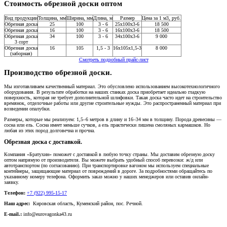
Стоимость обрезной доски оптом
Вид продукции
Толщина, мм
Ширина, мм
Длина, м
Размер
Цена за 1 м3, руб.
Обрезная доска
25
100
3 - 6
25x100x3-6
18 500
Обрезная доска
16
100
3 - 6
16x100x3-6
18 500
Обрезная доска
34
100
3 - 6
34x100x3-6
9 000
3 сорт
Обрезная доска
16
105
1,5 - 3
16x105x1,5-3
8 000
(заборная)
Смотреть подробный прайс-лист
Производство обрезной доски.
Мы изготавливаем качественный материал. Это обусловлено использованием высокотехнологичного
оборудования. В результате обработки на наших станках доска приобретает идеально гладкую
поверхность, которая не требует дополнительной шлифовки. Такая доска часто идет на строительство
времянок, отделочные работы или другие строительные нужды. Это распространенный материал при
возведении опалубки.
Размеры, которые мы реализуем: 1,5–6 метров в длину и 16–34 мм в толщину. Порода древесины —
сосна или ель. Сосна имеет меньше сучков, а ель практически лишена смоляных кармашков. Но
любая из этих пород долговечна и прочна.
Обрезная доска с доставкой.
Компания «Братухин» поможет с доставкой в любую точку страны. Мы доставим обрезную доску
оптом напрямую от производителя. Вы можете выбрать удобный способ перевозки: ж/д или
автотранспортом (по согласованию). При транспортировке вагоном мы используем специальные
контейнеры, защищающие материал от повреждений в дороге. За подробностями обращайтесь по
указанному номеру телефона. Оформить заказ можно у наших менеджеров или оставив онлайн-
заявку.
Телефон:
+7 (922) 995-15-17
Наш адрес:
Кировская область, Куменский район, пос. Речной.
E-mail.:
info@eurovagonka43.ru