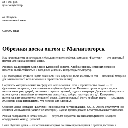
от
8 000
руб.
цена за кубометр
от
20
кубов
минимальный заказ
Сделать заказ
Обрезная доска оптом г. Магнитогорск
Как производитель и поставщик с большим опытом работы, компания «Братухин» — это выгодный
партнёр для заказа обрезной доски.
Работаем на древесном сырье лесов Кировской области. Хвойные породы северных регионов
известны своей стойкостью к погодным условиям и перепадам температур.
При стандартной сушке и норме влажности 10% обрезная доска из сосны и ели — надёжный материал
для многоцелевого использования в строительстве и быту.
Сортность материала влияет на сферу его использования. Это и строительство домов — от
фундамента до кровли, и выполнение опалубки и обрешётки. Высокая сортность доски — для
изготовления рам, дверей, лестничных перил и ступеней, отделки интерьера. Доска низкой сортности
используется в подсобных и технических целях (тара, заборы, тротуары и т. д.). Конкретное
использование определяется толщиной доски. Дополнительный бонус хвойных пород — насыщение
атмосферы дома фитонцидами, что полезно для здоровья.
Обрезная доска компании «Братухин» производится по требованиям ГОСТа. Обзола отсутствует или
является минимальной (зависит от категории). Сушка произведена по всем требованиям технологии.
Ровная поверхность и чёткие кромки — результат обработки на высокопрофильном немецком
оборудовании Weinig Hydromat.
Наша обрезная доска — качественный материал по ценам производителя с прямой доставкой с