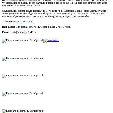
что позволяет сохранить привлекательный внешний вид доски. Кроме того она отлично сохраняет
пиломатериал от воздействия влаги.
Осуществляем оперативную доставку до места выгрузки. Поставки евровагонки выполняются по
автодороге и по железной дороге контейнерами (по согласованию). На все вопросы консультанты
компании «Братухин» рады ответить по телефону, номер которого указан на сайте.
Телефон:
+7 (922) 995-15-17
Наш адрес:
Кировская область, Куменский район, пос. Речной.
E-mail.:
info@eurovagonka43.ru