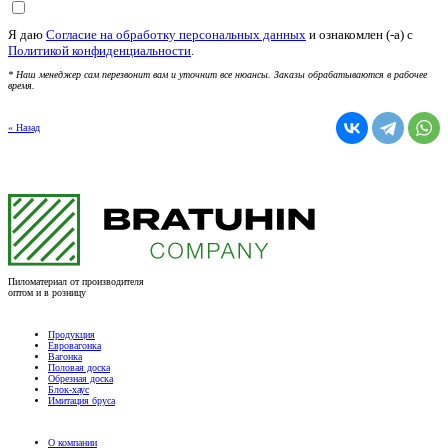
Я даю
Согласие на обработку персональных данных
и ознакомлен (-а) c
Политикой конфиденциальности
.
* Наш менеджер сам перезвонит вам и уточнит все нюансы. Заказы обрабатываются в рабочее
время.
« Назад
Пиломатериал от производителя
оптом и в розницу
Продукция
Евровагонка
Вагонка
Половая доска
Обрезная доска
Блок-хаус
Имитация бруса
О компании