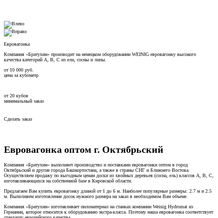
Евровагонка
Компания «Братухин» производит на немецком оборудовании WEINIG евровагонку высокого
качества категорий А, В, С из ели, сосны и липы.
от
10 000
руб.
цена за кубометр
от
20
кубов
минимальный заказ
Сделать заказ
Евровагонка оптом г. Октябрьский
Компания «Братухин» выполняет производство и поставками евровагонки оптом в город
Октябрьский и другие города Башкортостана, а также в страны СНГ и Ближнего Востока.
Осуществляем продажу по выгодным ценам доски из хвойных деревьев (сосна, ель) классов А, В, С,
изготавливающихся на собственной базе в Кировской области.
Предлагаем Вам купить евровагонку длиной от 1 до 6 м. Наиболее популярные размеры: 2.7 м и 2.5
м. Выполняем изготовление досок нужного размера на заказ в необходимом Вам объеме.
Компания «Братухин» изготавливает пиломатериал на станках компании Weinig Hydromat из
Германии, которое относится к оборудованию экстра-класса. Поэтому наша евровагонка соответствует
стандарту европейского качества.