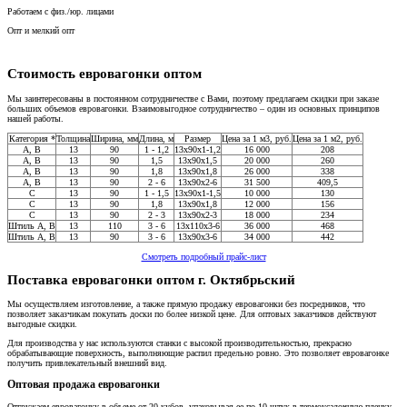
Работаем с физ./юр. лицами
Опт и мелкий опт
Стоимость евровагонки оптом
Мы заинтересованы в постоянном сотрудничестве с Вами, поэтому предлагаем скидки при заказе
больших объемов евровагонки. Взаимовыгодное сотрудничество – один из основных принципов
нашей работы.
Категория *
Толщина
Ширина, мм
Длина, м
Размер
Цена за 1 м3, руб.
Цена за 1 м2, руб.
A, В
13
90
1 - 1,2
13x90x1-1,2
16 000
208
A, В
13
90
1,5
13x90x1,5
20 000
260
A, В
13
90
1,8
13x90x1,8
26 000
338
A, В
13
90
2 - 6
13x90x2-6
31 500
409,5
C
13
90
1 - 1,5
13x90x1-1,5
10 000
130
С
13
90
1,8
13x90x1,8
12 000
156
C
13
90
2 - 3
13x90x2-3
18 000
234
Штиль А, В
13
110
3 - 6
13x110x3-6
36 000
468
Штиль А, В
13
90
3 - 6
13x90x3-6
34 000
442
Смотреть подробный прайс-лист
Поставка евровагонки оптом г. Октябрьский
Мы осуществляем изготовление, а также прямую продажу евровагонки без посредников, что
позволяет заказчикам покупать доски по более низкой цене. Для оптовых заказчиков действуют
выгодные скидки.
Для производства у нас используются станки с высокой производительностью, прекрасно
обрабатывающие поверхность, выполняющие распил предельно ровно. Это позволяет евровагонке
получить привлекательный внешний вид.
Оптовая продажа евровагонки
Отгружаем евровагонку в объеме от 20 кубов, упаковывая ее по 10 штук в термоусадочную пленку,