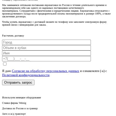
Мы занимаемся оптовыми поставками евровагонки по России в течение длительного времени и
зарекомендовали себя как одного из надежных поставщиков качественного
пиломатериала. Сотрудничаем с физическими и юридическими лицами. Евровагонка отгружается с
производственного склада после предварительной оплаты пиломатериалов в размере 100%, а также
заключения договора.
Чтобы купить евровагонку с доставкой звоните по телефону или заполните электронную форму
прямой связи с менеджерами для заказа.
Рассчитать доставку
Я даю
Согласие на обработку персональных данных
и ознакомлен (-а) c
Политикой конфиденциальности
.
Используем немецкое оборудование
Станки фирмы Weinig
Доставка по России и за границу
Авто и ж/д транспорт