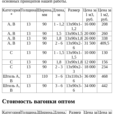
основных принципов нашей работы.
Категория
Толщина
Ширина,
Длина,
Размер
Цена за
Цена за
*
мм
м
1 м3,
1 м2,
руб.
руб.
A, В
13
90
1 - 1,2
13x90x1-
16 000
208
1,2
A, В
13
90
1,5
13x90x1,5
20 000
260
A, В
13
90
1,8
13x90x1,8
26 000
338
A, В
13
90
2 - 6
13x90x2-
31 500
409,5
6
C
13
90
1 - 1,5
13x90x1-
10 000
130
1,5
С
13
90
1,8
13x90x1,8
12 000
156
C
13
90
2 - 3
13x90x2-
18 000
234
3
Штиль А,
13
110
3 - 6
13x110x3-
36 000
468
В
6
Штиль А,
13
90
3 - 6
13x90x3-
34 000
442
В
6
Стоимость вагонки оптом
Категория
Толщина,
Ширина,
Длина,
Размер
Цена за
Цена за