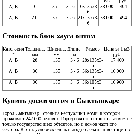
руб.
руб.
A, В
16
135
3 - 6
16x135x3-
38 000
494
6
A, В
21
135
3 - 6
21x135x3-
38 000
494
6
Стоимость блок хауса оптом
Категория
Толщина,
Ширина,
Длина,
Размер
Цена за 1 м3,
*
мм
мм
м
руб.
A, В
28
135
3 - 6
28x135x3-
17 400
6
A, В
36
135
3 - 6
36x135x3-
16 900
6
A, В
36
185
3 - 6
36x185x3-
16 900
6
Купить доски оптом в Сыктывкаре
Город Сыктывкар - столица Республики Коми, в которой
проживает 242 000 человек. Город известен строительством не
только государственных объектов, но и домов частного
сектора. В этих условиях очень выгодно делать инвестиции в