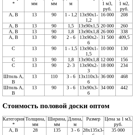
*
мм
мм
м
1 м3,
1 м2,
руб.
руб.
A, В
13
90
1 - 1,2
13x90x1-
16 000
208
1,2
A, В
13
90
1,5
13x90x1,5
20 000
260
A, В
13
90
1,8
13x90x1,8
26 000
338
A, В
13
90
2 - 6
13x90x2-
31 500
409,5
6
C
13
90
1 - 1,5
13x90x1-
10 000
130
1,5
С
13
90
1,8
13x90x1,8
12 000
156
C
13
90
2- 3
13x90x2-
18 000
234
3
Штиль A,
13
110
3 - 6
13x110x3-
36 000
468
В
6
Штиль A,
13
90
3 - 6
13x90x3-
34 000
442
В
6
Стоимость половой доски оптом
Категория
Толщина,
Ширина,
Длина,
Размер
Цена за 1 м3,
*
мм
мм
м
руб.
A, В
28
135
3 - 6
28x135x3-
35 000