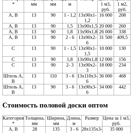
*
мм
мм
м
1 м3,
1 м2,
руб.
руб.
A, В
13
90
1 - 1,2
13x90x1-
16 000
208
1,2
A, В
13
90
1,5
13x90x1,5
20 000
260
A, В
13
90
1,8
13x90x1,8
26 000
338
A, В
13
90
2 - 6
13x90x2-
31 500
409,5
6
C
13
90
1 - 1,5
13x90x1-
10 000
130
1,5
С
13
90
1,8
13x90x1,8
12 000
156
C
13
90
2- 3
13x90x2-
18 000
234
3
Штиль A,
13
110
3 - 6
13x110x3-
36 000
468
В
6
Штиль A,
13
90
3 - 6
13x90x3-
34 000
442
В
6
Стоимость половой доски оптом
Категория
Толщина,
Ширина,
Длина,
Размер
Цена за 1 м3,
*
мм
мм
м
руб.
A, В
28
135
3 - 6
28x135x3-
35 000