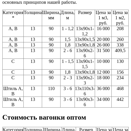
основных принципов нашей работы.
Категория
Толщина
Ширина,
Длина,
Размер
Цена за
Цена за
*
мм
м
1 м3,
1 м2,
руб.
руб.
A, В
13
90
1 - 1,2
13x90x1-
16 000
208
1,2
A, В
13
90
1,5
13x90x1,5
20 000
260
A, В
13
90
1,8
13x90x1,8
26 000
338
A, В
13
90
2 - 6
13x90x2-
31 500
409,5
6
C
13
90
1 - 1,5
13x90x1-
10 000
130
1,5
С
13
90
1,8
13x90x1,8
12 000
156
C
13
90
2 - 3
13x90x2-
18 000
234
3
Штиль А,
13
110
3 - 6
13x110x3-
36 000
468
В
6
Штиль А,
13
90
3 - 6
13x90x3-
34 000
442
В
6
Стоимость вагонки оптом
Категория
Толщина,
Ширина,
Длина,
Размер
Цена за
Цена за