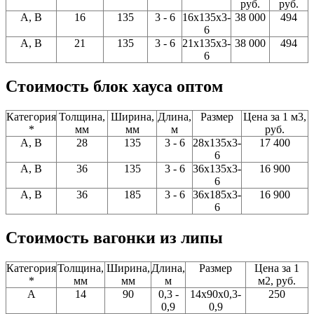
руб.
руб.
A, В
16
135
3 - 6
16x135x3-
38 000
494
6
A, В
21
135
3 - 6
21x135x3-
38 000
494
6
Стоимость блок хауса оптом
Категория
Толщина,
Ширина,
Длина,
Размер
Цена за 1 м3,
*
мм
мм
м
руб.
A, В
28
135
3 - 6
28x135x3-
17 400
6
A, В
36
135
3 - 6
36x135x3-
16 900
6
A, В
36
185
3 - 6
36x185x3-
16 900
6
Стоимость вагонки из липы
Категория
Толщина,
Ширина,
Длина,
Размер
Цена за 1
*
мм
мм
м
м2, руб.
А
14
90
0,3 -
14x90x0,3-
250
0,9
0,9