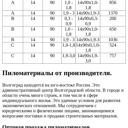
А
14
90
1,0 -
14x90x1,0-
856
1,8
1,8
А
14
90
1,9 - 3
14x90x1,9-3
1370
В
14
90
0,3 -
14x90x0,3-
200
0,9
0,9
В
14
90
1,0 -
14x90х1,0-
650
1,8
1,8
В
14
90
1,9 - 3
14x90x1,9-3
1036
С
14
90
1,0-1,8
14x90x0,1,0-
524
1,8
С
14
90
1,9-3,0
14x90x1,9-
757
3,0
Пиломатериалы от производителя.
Волгоград находится на юго-востоке России. Это
административный центр Волгоградской области. В городе и
области очень много строек, в том числе в сфере
индивидуального жилья. Это удачные условия для развития
экономических отношений. Мы сотрудничаем с
юридическими и физическими лицами, занимающимися
вопросами поставки и продажи строительных материалов.
Оптовая продажа пиломатериалов.