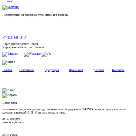
Пиломатериал от производителя оптом и в розницу
+7 (922) 995-15-17
Адрес производства: Россия,
Кировская область, пос. Речной
Главная
О компании
Продукция
Прайс-лист
Доставка
Контакты
Доска пола
Компания «Братухин» производит на немецком оборудовании WEINIG половую доску высокого
качества категорий А, В, С из ели, сосны и липы.
от
35 000
руб.
цена за кубометр
от
20
кубов