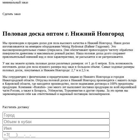
минимальный заказ
Сделать заказ
Половая доска оптом г. Нижний Новгород
Мы производим и продаем доски для пола высокого качества в Нижний Новгород. Наши доски
изготавливаются на немецком оборудовании Weinig Hydromat (Вайниг Гидромат). Это
высокопроизводительные станки суперкласса. Они обеспечивают превосходную чистоту обработки
поверхности древесины и максимально ровный распил. Наша половая доска долго сохраняет
привлекательный внешний вид и свои характеристики, не рассыхается и не растрескивается.
У нас вы можете купить половые доски различных размеров: от 1 до 6 метров. Есть возможность
изготовить доски для пола нужного размера под заказ в большом объеме. Самые ходовые размеры
половых досок, покупаемых в Нижнем Новгороде: 2,7 м и 2,5 м.
Мы сотрудничаем с физическими и юридическими лицами из Нижнего Новгорода и городов
Нижегородской области. Отгрузка половой доски в Нижний Новгород производится с нашего склада
в Кировской области, где находится производство, после подписания договора и 100% предоплаты
продукции. Компания «Bratuhin» уже много лет выполняет поставки продукции по всей европейской
части России, а также в Беларусь, Узбекистан, Туркменистан и другие страны. За это время мы
зарекомендовали себя как ответственный и надежный поставщик пиломатериалов.
Рассчитать доставку