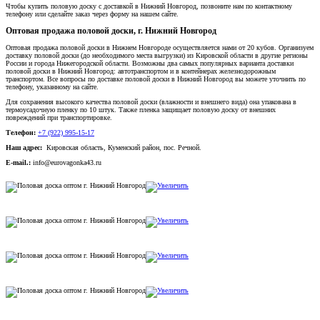
Чтобы купить половую доску с доставкой в Нижний Новгород, позвоните нам по контактному
телефону или сделайте заказ через форму на нашем сайте.
Оптовая продажа половой доски, г. Нижний Новгород
Оптовая продажа половой доски в Нижнем Новгороде осуществляется нами от 20 кубов. Организуем
доставку половой доски (до необходимого места выгрузки) из Кировской области в другие регионы
России и города Нижегородской области. Возможны два самых популярных варианта доставки
половой доски в Нижний Новгород: автотранспортом и в контейнерах железнодорожным
транспортом. Все вопросы по доставке половой доски в Нижний Новгород вы можете уточнить по
телефону, указанному на сайте.
Для сохранения высокого качества половой доски (влажности и внешнего вида) она упакована в
термоусадочную пленку по 10 штук. Также пленка защищает половую доску от внешних
повреждений при транспортировке.
Телефон:
+7 (922) 995-15-17
Наш адрес:
Кировская область, Куменский район, пос. Речной.
E-mail.:
info@eurovagonka43.ru