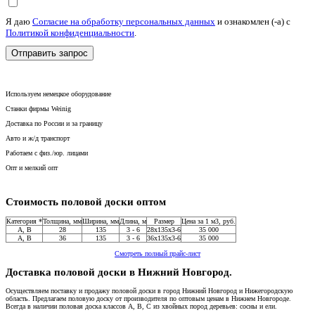
Я даю
Согласие на обработку персональных данных
и ознакомлен (-а) c
Политикой конфиденциальности
.
Используем немецкое оборудование
Станки фирмы Weinig
Доставка по России и за границу
Авто и ж/д транспорт
Работаем с физ./юр. лицами
Опт и мелкий опт
Стоимость половой доски оптом
Категория *
Толщина, мм
Ширина, мм
Длина, м
Размер
Цена за 1 м3, руб.
A, В
28
135
3 - 6
28x135x3-6
35 000
A, В
36
135
3 - 6
36x135x3-6
35 000
Смотреть полный прайс-лист
Доставка половой доски в Нижний Новгород.
Осуществляем поставку и продажу половой доски в город Нижний Новгород и Нижегородскую
область. Предлагаем половую доску от производителя по оптовым ценам в Нижнем Новгороде.
Всегда в наличии половая доска классов А, В, С из хвойных пород деревьев: сосны и ели.