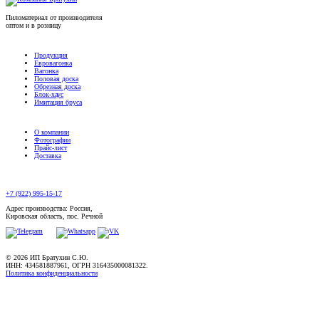
Пиломатериал от производителя
оптом и в розницу
Продукция
Евровагонка
Вагонка
Половая доска
Обрезная доска
Блок-хаус
Имитация бруса
О компании
Фотографии
Прайс-лист
Доставка
+7 (922) 995-15-17
Адрес производства: Россия,
Кировская область, пос. Речной
© 2026 ИП Братухин С.Ю.
ИНН: 434581887961, ОГРН 316435000081322.
Политика конфиденциальности