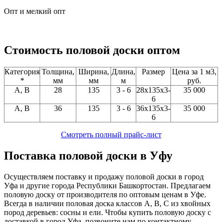
Опт и мелкий опт
Стоимость половой доски оптом
Категория
Толщина,
Ширина,
Длина,
Размер
Цена за 1 м3,
*
мм
мм
м
руб.
A, В
28
135
3 - 6
28x135x3-
35 000
6
A, В
36
135
3 - 6
36x135x3-
35 000
6
Смотреть полный прайс-лист
Поставка половой доски в Уфу
Осуществляем поставку и продажу половой доски в город
Уфа и другие города Республики Башкортостан. Предлагаем
половую доску от производителя по оптовым ценам в Уфе.
Всегда в наличии половая доска классов А, В, С из хвойных
пород деревьев: сосны и ели. Чтобы купить половую доску с
доставкой в город Уфа, позвоните нам по контактному