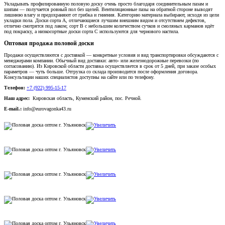
Укладывать профилированную половую доску очень просто благодаря соединительным пазам и
шипам — получается ровный пол без щелей. Вентиляционные пазы на обратной стороне выводят
лишнюю влагу и предохраняют от грибка и гниения. Категорию материала выбирают, исходя из цели
укладки пола. Доски сорта А, отличающиеся лучшим внешним видом и отсутствием дефектов,
отлично смотрятся под лаком; сорт В с небольшим количеством сучков и смоляных карманов идёт
под покраску, а низкосортные доски сорта С используются для чернового настила.
Оптовая продажа половой доски
Продажи осуществляются с доставкой — конкретные условия и вид транспортировки обсуждаются с
менеджерами компании. Обычный вид доставки: авто- или железнодорожные перевозки (по
согласованию). Из Кировской области доставка осуществляется в срок от 5 дней, при заказе особых
параметров — чуть больше. Отгрузка со склада производится после оформления договора.
Консультации наших специалистов доступны на сайте или по телефону.
Телефон:
+7 (922) 995-15-17
Наш адрес:
Кировская область, Куменский район, пос. Речной.
E-mail.:
info@eurovagonka43.ru