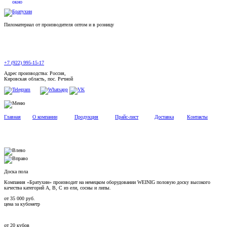
Пиломатериал от производителя оптом и в розницу
+7 (922) 995-15-17
Адрес производства: Россия,
Кировская область, пос. Речной
Главная
О компании
Продукция
Прайс-лист
Доставка
Контакты
Доска пола
Компания «Братухин» производит на немецком оборудовании WEINIG половую доску высокого
качества категорий А, В, С из ели, сосны и липы.
от
35 000
руб.
цена за кубометр
от
20
кубов