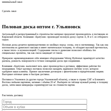
минимальный заказ
Сделать заказ
Половая доска оптом г. Ульяновск
Актуальный и распространенный в строительстве материал предлагает производитель и поставщик из
Кировской области. Компания «Братухин» производит половую доску сортов А, B и C из отборного
сырья.
Половая доска делается преимущественно из хвойных пород: сосны, ели и лиственницы. Так как она
изготовлена из древесного массива и имеет значительную толщину, то обладает высокой прочностью,
а также тепло- и шумоизоляцией. Содержание смолы в древесине позволяет обойтись без
специальных пропиток, так как смола защищает от гнили.
Прекрасно зарекомендовавшее себя немецкое оборудование Weinig Hydromat гарантирует качество
распила, ровность поверхности и точное совпадение досок при соединении.
Компания «Братухин» выполняет весь цикл производства и доставки, эффективно работая без
посредников. Опыт крупных поставок позволил наладить надёжную систему услуг, которую
одобряют наши клиенты. Прямое заключение договоров с физическими и юридическими лицами.
Выгодные оптовые цены и быстрая доставка.
Поставки в Ульяновск (и другие города Ульяновской области), а также в страны СНГ и Ближнего
Востока любыми партиями, начиная с объёма 20 м³. Выберите по таблице нужный размер и толщину
досок, затем наши менеджеры сориентируют вас по стоимости партии.
Рассчитать доставку