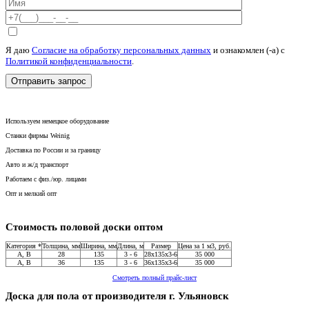
Я даю
Согласие на обработку персональных данных
и ознакомлен (-а) c
Политикой конфиденциальности
.
Используем немецкое оборудование
Станки фирмы Weinig
Доставка по России и за границу
Авто и ж/д транспорт
Работаем с физ./юр. лицами
Опт и мелкий опт
Стоимость половой доски оптом
Категория *
Толщина, мм
Ширина, мм
Длина, м
Размер
Цена за 1 м3, руб.
A, В
28
135
3 - 6
28x135x3-6
35 000
A, В
36
135
3 - 6
36x135x3-6
35 000
Смотреть полный прайс-лист
Доска для пола от производителя г. Ульяновск