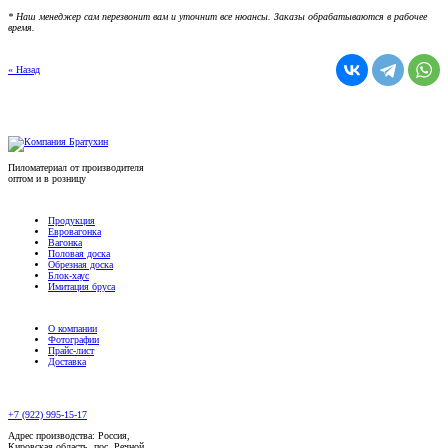
* Наш менеджер сам перезвонит вам и уточнит все нюансы. Заказы обрабатываются в рабочее
время.
« Назад
Пиломатериал от производителя
оптом и в розницу
Продукция
Евровагонка
Вагонка
Половая доска
Обрезная доска
Блок-хаус
Имитация бруса
О компании
Фотографии
Прайс-лист
Доставка
+7 (922) 995-15-17
Адрес производства: Россия,
Кировская область, пос. Речной