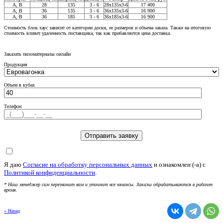
A, В
28
135
3 - 6
28x135x3-6
17 400
A, В
36
135
3 - 6
36x135x3-6
16 900
A, В
36
185
3 - 6
36x185x3-6
16 900
Стоимость блок хаус зависит от категории доски, ее размеров и объема заказа. Также на итоговую
стоимость влияет удаленность поставщика, так как прибавляется цена доставка.
Заказать пиломатериалы онлайн
Продукция
Объем в кубах
Телефон
Я даю
Согласие на обработку персональных данных
и ознакомлен (-а) c
Политикой конфиденциальности
.
* Наш менеджер сам перезвонит вам и уточнит все нюансы. Заказы обрабатываются в рабочее
время.
« Назад