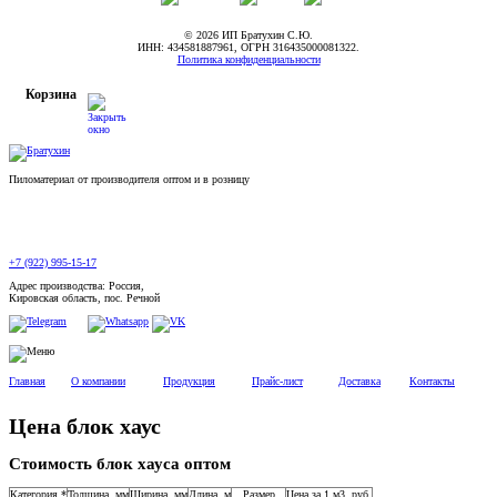
© 2026 ИП Братухин С.Ю.
ИНН: 434581887961, ОГРН 316435000081322.
Политика конфиденциальности
Корзина
Пиломатериал от производителя оптом и в розницу
+7 (922) 995-15-17
Адрес производства: Россия,
Кировская область, пос. Речной
Главная
О компании
Продукция
Прайс-лист
Доставка
Контакты
Цена блок хаус
Стоимость блок хауса оптом
Категория *
Толщина, мм
Ширина, мм
Длина, м
Размер
Цена за 1 м3, руб.