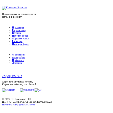
Пиломатериал от производителя
оптом и в розницу
Продукция
Евровагонка
Вагонка
Половая доска
Обрезная доска
Блок-хаус
Имитация бруса
О компании
Фотографии
Прайс-лист
Доставка
+7 (922) 995-15-17
Адрес производства: Россия,
Кировская область, пос. Речной
© 2026 ИП Братухин С.Ю.
ИНН: 434581887961, ОГРН 316435000081322.
Политика конфиденциальности