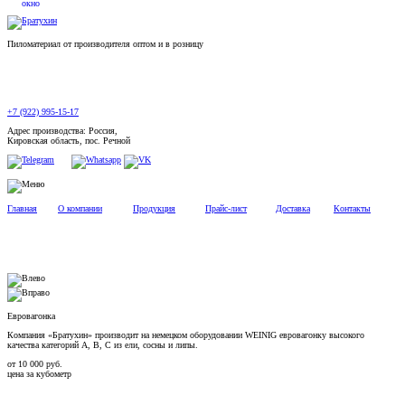
Пиломатериал от производителя оптом и в розницу
+7 (922) 995-15-17
Адрес производства: Россия,
Кировская область, пос. Речной
Главная
О компании
Продукция
Прайс-лист
Доставка
Контакты
Евровагонка
Компания «Братухин» производит на немецком оборудовании WEINIG евровагонку высокого
качества категорий А, В, С из ели, сосны и липы.
от
10 000
руб.
цена за кубометр