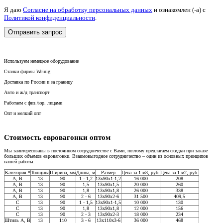
Я даю
Согласие на обработку персональных данных
и ознакомлен (-а) c
Политикой конфиденциальности
.
Используем немецкое оборудование
Станки фирмы Weinig
Доставка по России и за границу
Авто и ж/д транспорт
Работаем с физ./юр. лицами
Опт и мелкий опт
Стоимость евровагонки оптом
Мы заинтересованы в постоянном сотрудничестве с Вами, поэтому предлагаем скидки при заказе
больших объемов евровагонки. Взаимовыгодное сотрудничество – один из основных принципов
нашей работы.
Категория *
Толщина
Ширина, мм
Длина, м
Размер
Цена за 1 м3, руб.
Цена за 1 м2, руб.
A, В
13
90
1 - 1,2
13x90x1-1,2
16 000
208
A, В
13
90
1,5
13x90x1,5
20 000
260
A, В
13
90
1,8
13x90x1,8
26 000
338
A, В
13
90
2 - 6
13x90x2-6
31 500
409,5
C
13
90
1 - 1,5
13x90x1-1,5
10 000
130
С
13
90
1,8
13x90x1,8
12 000
156
C
13
90
2 - 3
13x90x2-3
18 000
234
Штиль А, В
13
110
3 - 6
13x110x3-6
36 000
468