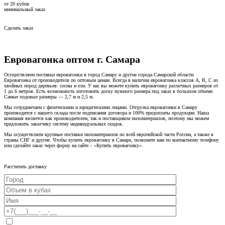
от
20
кубов
минимальный заказ
Сделать заказ
Евровагонка оптом г. Самара
Осуществляем поставки евровагонки в город Самару и другие города Самарской области.
Евровагонка от производителя по оптовым ценам. Всегда в наличии евровагонка классов А, B, C из
хвойных пород деревьев: сосны и ели. У нас вы можете купить евровагонку различных размеров от
1 до 6 метров. Есть возможность изготовить доску нужного размера под заказ в большом объеме.
Самые ходовые размеры — 2,7 м и 2,5 м.
Мы сотрудничаем с физическими и юридическими лицами. Отгрузка евровагонки в Самару
производится с нашего склада после подписания договора и 100% предоплаты продукции. Наша
компания является как производителем, так и поставщиком пиломатериалов, поэтому мы можем
предложить заказчику систему индивидуальных скидок.
Мы осуществляем крупные поставки пиломатериалов по всей европейской части России, а также в
страны СНГ и другие. Чтобы купить евровагонку в Самаре, позвоните нам по контактному телефону
или сделайте заказ через форму на сайте – «Купить евровагонку».
Рассчитать доставку