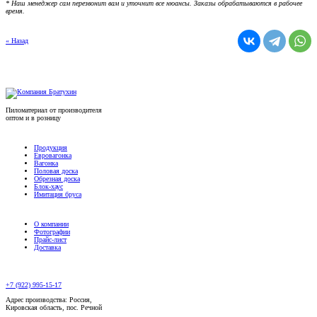
* Наш менеджер сам перезвонит вам и уточнит все нюансы. Заказы обрабатываются в рабочее
время.
« Назад
Пиломатериал от производителя
оптом и в розницу
Продукция
Евровагонка
Вагонка
Половая доска
Обрезная доска
Блок-хаус
Имитация бруса
О компании
Фотографии
Прайс-лист
Доставка
+7 (922) 995-15-17
Адрес производства: Россия,
Кировская область, пос. Речной