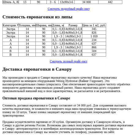
Штиль А, В
13
90
3 - 6
13x90x3-6
34 000
442
Смотреть подробный прайс-лист
Стоимость евровагонки из липы
Категория *
Толщина, мм
Ширина, мм
Длина, м
Размер
Цена за 1 м2, руб.
Экстра
14
90
0,5 - 0,8
14х90х0,5-0,8
345
Экстра
14
90
0,9 - 1,8
14x90x0,9-1,8
826
Экстра
14
90
1,9 - 3
14x90x1,9-3
1 059
A
14
90
0,5 - 0,8
14x90x0,5-0,8
234
A
14
90
0,9 - 1,8
14x90x0,9-1,8
637
A
14
90
1,9 - 3
14x90x1,9-3
866
В
14
90
0,5 - 0,8
14x90x0,5-0,8
504
В
14
90
0,9 - 1,8
14x90x0,9-1,8
637
Смотреть полный прайс-лист
Доставка евровагонки в Самару
Мы производим и продаем в Самаре евровагонку высокого качества! Наша евровагонка
производится на немецком оборудовании Weinig Hydromat (Вайниг Гидромат). Это
высокопроизводительные станки суперкласса. Они обеспечивают превосходную чистоту обработки
поверхности древесины и максимально ровный распил. Наша евровагонка долго сохраняет
привлекательный внешний вид и свои характеристики, не рассыхается и не растрескивается.
Оптовая продажа евровагонки в Самаре
Стоимость доставки евровагонки в Самару составляет от 34 000 руб. Для сохранения высокого
качества евровагонки, ее влажности и внешнего вида наша продукция упакована в термоусадочную
пленку по 10 штук. Также пленка защищает евровагонку от внешних повреждений при
транспортировке.
Продажа осуществляется партиями от 20 кубов. Организуем доставку в Самарскую область, в
Самару и другие регионы России. Возможны два самых популярных варианта доставки евровагонки
в Самару: автотранспортом и в контейнерах железнодорожным транспортом. Все вопросы по
доставке евровагонки в Самару вы можете уточнить по телефону, указанному на сайте.