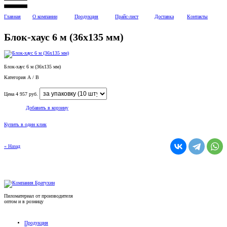
Главная
О компании
Продукция
Прайс-лист
Доставка
Контакты
Блок-хаус 6 м (36x135 мм)
Блок-хаус 6 м (36x135 мм)
Категория А / B
Цена
4 957
руб.
Добавить в корзину
Купить в один клик
« Назад
Пиломатериал от производителя
оптом и в розницу
Продукция