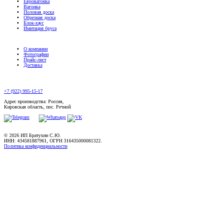
Евровагонка
Вагонка
Половая доска
Обрезная доска
Блок-хаус
Имитация бруса
О компании
Фотографии
Прайс-лист
Доставка
+7 (922) 995-15-17
Адрес производства: Россия,
Кировская область, пос. Речной
© 2026 ИП Братухин С.Ю.
ИНН: 434581887961, ОГРН 316435000081322.
Политика конфиденциальности