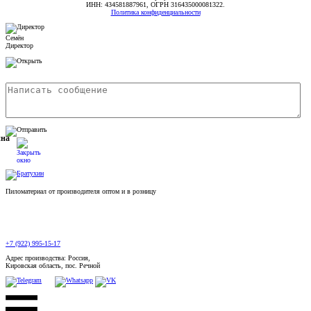
ИНН: 434581887961, ОГРН 316435000081322.
Политика конфиденциальности
Семён
Директор
ина
Пиломатериал от производителя оптом и в розницу
+7 (922) 995-15-17
Адрес производства: Россия,
Кировская область, пос. Речной