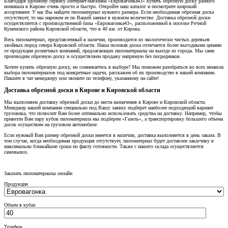
Благодаря удобному сервису Интернет-магазина «Евровагонка43» купить обрезную доску разного
номинала в Кирове очень просто и быстро. Откройте наш каталог и посмотрите широкий
ассортимент. У нас Вы найдете пиломатериал нужного размера. Если необходимая обрезная доска
отсутствует, то мы нарежем ее по Вашей заявке в нужном количестве. Доставка обрезной доски
осуществляется с производственной базы «Евровагонка43», расположенной в поселке Речной
Куменского района Кировской области, что в 40 км. от Кирова.
Весь пиломатериал, представленный в наличии, производится из экологически чистых деревьев
хвойных пород севера Кировской области. Наша половая доска отличается более выгодными ценами
от продукции розничных компаний, предлагающих пиломатериалы на выезде из города. Мы сами
производим обрезную доску и осуществляем продажу напрямую без посредников.
Хотите купить обрезную доску, но сомневаетесь в выборе? Мы поможем разобраться во всех нюансах
выбора пиломатериалов под конкретные задачи, расскажем об их производстве в нашей компании.
Пишите в чат менеджеру или звоните по телефону, указанному на сайте!
Доставка обрезной доски в Кирове и Кировской области
Мы выполняем доставку обрезной доски до места назначения в Кирове и Кировской области.
Менеджер нашей компании специально под Вашу заявку подберет наиболее подходящий вариант
грузовика, что позволит Вам более оптимально использовать средства на доставку. Например, чтобы
привезти Вам пару кубов пиломатериала мы подберем «Газель», а транспортировку большего объема
досок осуществим на грузовом автомобиле.
Если нужный Вам размер обрезной доски имеется в наличии, доставка выполняется в день заказа. В
том случае, когда необходимая продукция отсутствует, пиломатериал будет доставлен заказчику в
максимально ближайшие сроки по факту готовности. Также с нашего склада осуществляется
самовывоз.
Заказать пиломатериалы онлайн
Продукция
Объем в кубах
Телефон