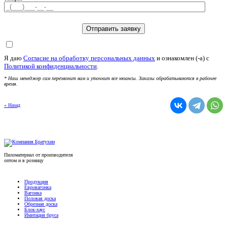
Я даю
Согласие на обработку персональных данных
и ознакомлен (-а) c
Политикой конфиденциальности
.
* Наш менеджер сам перезвонит вам и уточнит все нюансы. Заказы обрабатываются в рабочее
время.
« Назад
Пиломатериал от производителя
оптом и в розницу
Продукция
Евровагонка
Вагонка
Половая доска
Обрезная доска
Блок-хаус
Имитация бруса