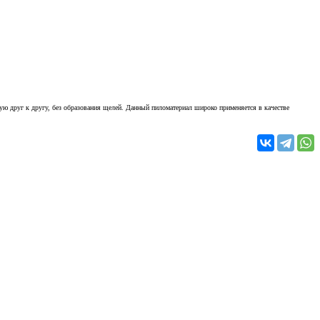
ую друг к другу, без образования щелей. Данный пиломатериал широко применяется в качестве