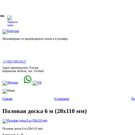
ина
Пиломатериал от производителя оптом и в розницу
+7 (922) 995-15-17
Адрес производства: Россия,
Кировская область, пос. Речной
Главная
О компании
Пр
Половая доска 6 м (28x110 мм)
Половая доска 6 м (28x110 мм)
Категория А / B