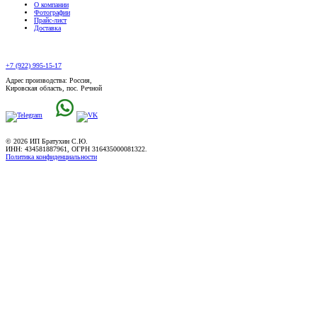
О компании
Фотографии
Прайс-лист
Доставка
+7 (922) 995-15-17
Адрес производства: Россия,
Кировская область, пос. Речной
© 2026 ИП Братухин С.Ю.
ИНН: 434581887961, ОГРН 316435000081322.
Политика конфиденциальности