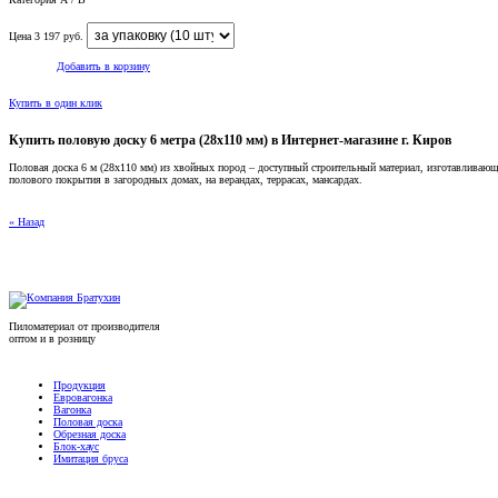
Цена
3 197
руб.
Добавить в корзину
Купить в один клик
Купить половую доску 6 метра (28x110 мм) в Интернет-магазине г. Киров
Половая доска 6 м (28x110 мм) из хвойных пород – доступный строительный материал, изготавливающи
полового покрытия в загородных домах, на верандах, террасах, мансардах.
« Назад
Пиломатериал от производителя
оптом и в розницу
Продукция
Евровагонка
Вагонка
Половая доска
Обрезная доска
Блок-хаус
Имитация бруса