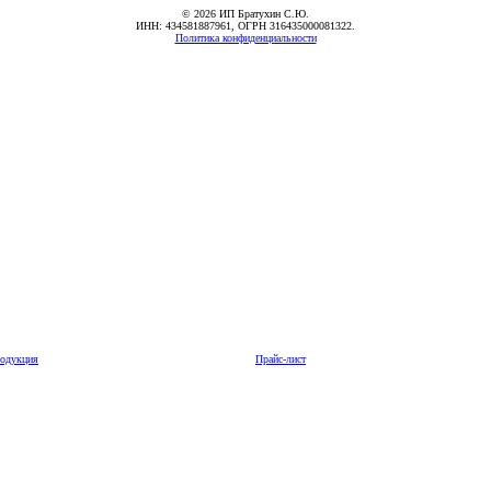
© 2026 ИП Братухин С.Ю.
ИНН: 434581887961, ОГРН 316435000081322.
Политика конфиденциальности
одукция
Прайс-лист