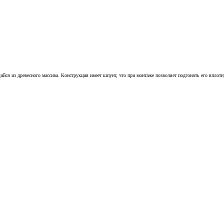
йся из древесного массива. Конструкция имеет шпунт, что при монтаже позволяет подгонять его вплотн