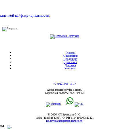
литикой конфиденциальности
.
Главная
О компании
Продукция
Прайс-лист
Доставка
Контакты
+7 (922) 995-15-17
Адрес производства: Россия,
Кировская область, пос. Речной
© 2026 ИП Братухин С.Ю.
ИНН: 434581887961, ОГРН 316435000081322.
Политика конфиденциальности
ина