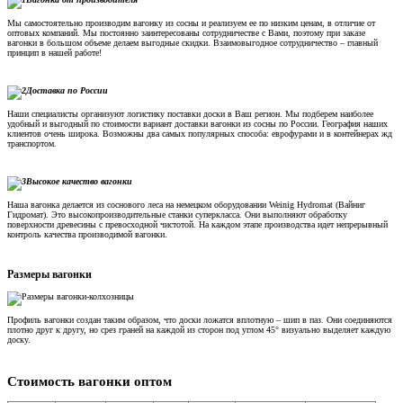
Мы самостоятельно производим вагонку из сосны и реализуем ее по низким ценам, в отличие от
оптовых компаний. Мы постоянно заинтересованы сотрудничестве с Вами, поэтому при заказе
вагонки в большом объеме делаем выгодные скидки. Взаимовыгодное сотрудничество – главный
принцип в нашей работе!
Доставка по России
Наши специалисты организуют логистику поставки доски в Ваш регион. Мы подберем наиболее
удобный и выгодный по стоимости вариант доставки вагонки из сосны по России. География наших
клиентов очень широка. Возможны два самых популярных способа: еврофурами и в контейнерах жд
транспортом.
Высокое качество вагонки
Наша вагонка делается из соснового леса на немецком оборудовании Weinig Hydromat (Вайниг
Гидромат). Это высокопроизводительные станки суперкласса. Они выполняют обработку
поверхности древесины с превосходной чистотой. На каждом этапе производства идет непрерывный
контроль качества производимой вагонки.
Размеры вагонки
Профиль вагонки создан таким образом, что доски ложатся вплотную – шип в паз. Они соединяются
плотно друг к другу, но срез граней на каждой из сторон под углом 45° визуально выделяет каждую
доску.
Стоимость вагонки оптом