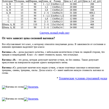
Категория *
Толщина, мм
Ширина, мм
Длина, м
Размер
Цена за 1 м3, руб.
Цена за 1 м2, руб.
A, В
13
90
1 - 1,2
13x90x1-1,2
16 000
208
A, В
13
90
1,5
13x90x1,5
20 000
260
A, В
13
90
1,8
13x90x1,8
26 000
338
A, В
13
90
2 - 6
13x90x2-6
31 500
409,5
C
13
90
1 - 1,5
13x90x1-1,5
10 000
130
С
13
90
1,8
13x90x1,8
12 000
156
C
13
90
2- 3
13x90x2-3
18 000
234
Штиль A, В
13
110
3 - 6
13x110x3-6
36 000
468
Штиль A, В
13
90
3 - 6
13x90x3-6
34 000
442
Смотреть полный прайс-лист
От чего зависит цена сосновой вагонки?
Все обуславливает тот класс, к которому относится покупаемая доска. В зависимости от состояния и
внешних признаков выделяют три класса:
Вагонка «А»
- доска высокого качества, с небольшим количеством сучков по лицевой стороне, без
трещин и повреждений. Класс «А» имеет стоимость выше, чем остальные.
Вагонка «В»
- это доска, которая допускает наличие сучков, но без синевы. Также допускает
присутствие на поверхности изделия одного контрастного пятна.
Вагонка «С»
допускает наличие всех видов сучков, а также пластевые сквозные и несквозные
трещины, синева, трещины, сколы. Доска класса «С» имеет наиболее низкую стоимость вагонки из
сосны.
*
Технические условия строганной доски