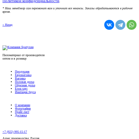
Политикой конфиденциальности
.
* Наш менеджер сам перезвонит вам и уточнит все нюансы. Заказы обрабатываются в рабочее
время.
« Назад
Пиломатериал от производителя
оптом и в розницу
Продукция
Евровагонка
Вагонка
Половая доска
Обрезная доска
Блок-хаус
Имитация бруса
О компании
Фотографии
Прайс-лист
Доставка
+7 (922) 995-15-17
Адрес производства: Россия,