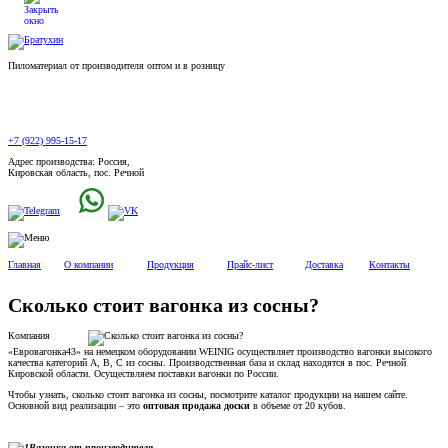
Пиломатериал от производителя оптом и в розницу
+7 (922) 995-15-17
Адрес производства: Россия,
Кировская область, пос. Речной
Главная
О компании
Продукция
Прайс-лист
Доставка
Контакты
Сколько стоит вагонка из сосны?
Компания
«Евровагонка43» на немецком оборудовании WEINIG осуществляет производство вагонки высокого
качества категорий А, В, С из сосны. Производственная база и склад находятся в пос. Речной
Кировской области. Осуществляем поставки вагонки по России.
Чтобы узнать, сколько стоит вагонка из сосны, посмотрите каталог продукции на нашем сайте.
Основной вид реализации – это
оптовая продажа доски
в объеме от 20 кубов.
Вагонка от производителя