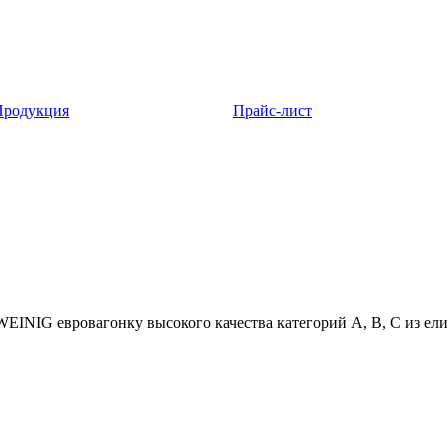
Продукция
Прайс-лист
INIG евровагонку высокого качества категорий А, В, С из ели