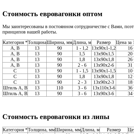
Стоимость евровагонки оптом
Мы заинтересованы в постоянном сотрудничестве с Вами, поэт
принципов нашей работы.
Категория *
Толщина
Ширина, мм
Длина, м
Размер
Цена за 
A, В
13
90
1 - 1,2
13x90x1-1,2
16
A, В
13
90
1,5
13x90x1,5
20
A, В
13
90
1,8
13x90x1,8
26
A, В
13
90
2 - 6
13x90x2-6
31
C
13
90
1 - 1,5
13x90x1-1,5
10
С
13
90
1,8
13x90x1,8
12
C
13
90
2 - 3
13x90x2-3
18
Штиль А, В
13
110
3 - 6
13x110x3-6
36
Штиль А, В
13
90
3 - 6
13x90x3-6
34
Стоимость евровагонки из липы
Категория *
Толщина, мм
Ширина, мм
Длина, м
Размер
Це