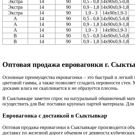
Экстра
14
90
0,5 - 0,8
14х90х0,5-0,8
Экстра
14
90
0,9 - 1,8
14x90x0,9-1,8
Экстра
14
90
1,9 - 3
14x90x1,9-3
A
14
90
0,5 - 0,8
14x90x0,5-0,8
A
14
90
0,9 - 1,8
14x90x0,9-1,8
A
14
90
1,9 - 3
14x90x1,9-3
В
14
90
0,5 - 0,8
14x90x0,5-0,8
В
14
90
0,9 - 1,8
14x90x0,9-1,8
Оптовая продажа евровагонки г. Сыкт
Основные преимущества евровагонки – это быстрый и легкий мо
цветовой гаммы, а также позволяет сгладить неровности стен
досками влага не скапливается и не образуется плесень.
В Сыктывкаре заметен спрос на натуральный обшивочный мате
осуществить для Вас поставки крупных партий материала. Для э
Евровагонка с доставкой в Сыктывкар
Оптовая продажа евровагонки в Сыктывкаре производится объ
доставку по железной дороге объемом от девяноста кубических