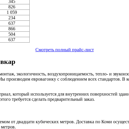
345
826
1 059
234
637
866
504
637
Смотреть полный прайс-лист
ывкар
нтаж, экологичность, воздухопроницаемость, тепло- и звукоизо
. Мы производим евровагонку с соблюдением всех стандартов. В
риал, который используется для внутренних поверхностей зда
того требуется сделать предварительный заказ.
емом от двадцати кубических метров. Доставка по Коми осущес
 метров.