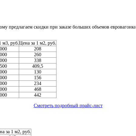
ому предлагаем скидки при заказе больших объемов евровагонк
1 м3, руб.
Цена за 1 м2, руб.
 000
208
 000
260
 000
338
 500
409,5
 000
130
 000
156
 000
234
 000
468
 000
442
Смотреть подробный прайс-лист
на за 1 м2, руб.