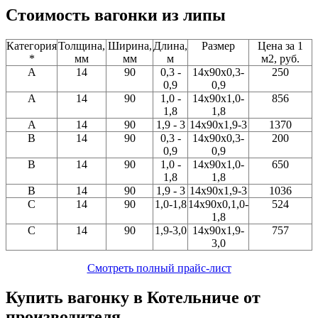
Стоимость вагонки из липы
Категория
Толщина,
Ширина,
Длина,
Размер
Цена за 1
*
мм
мм
м
м2, руб.
А
14
90
0,3 -
14x90x0,3-
250
0,9
0,9
А
14
90
1,0 -
14x90x1,0-
856
1,8
1,8
А
14
90
1,9 - 3
14x90x1,9-3
1370
В
14
90
0,3 -
14x90x0,3-
200
0,9
0,9
В
14
90
1,0 -
14x90х1,0-
650
1,8
1,8
В
14
90
1,9 - 3
14x90x1,9-3
1036
С
14
90
1,0-1,8
14x90x0,1,0-
524
1,8
С
14
90
1,9-3,0
14x90x1,9-
757
3,0
Смотреть полный прайс-лист
Купить вагонку в Котельниче от
производителя