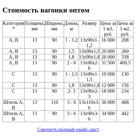
Стоимость вагонки оптом
Категория
Толщина,
Ширина,
Длина,
Размер
Цена за
Цена за
*
мм
мм
м
1 м3,
1 м2,
руб.
руб.
A, В
13
90
1 - 1,2
13x90x1-
16 000
208
1,2
A, В
13
90
1,5
13x90x1,5
20 000
260
A, В
13
90
1,8
13x90x1,8
26 000
338
A, В
13
90
2 - 6
13x90x2-
31 500
409,5
6
C
13
90
1 - 1,5
13x90x1-
10 000
130
1,5
С
13
90
1,8
13x90x1,8
12 000
156
C
13
90
2- 3
13x90x2-
18 000
234
3
Штиль A,
13
110
3 - 6
13x110x3-
36 000
468
В
6
Штиль A,
13
90
3 - 6
13x90x3-
34 000
442
В
6
Смотреть полный прайс-лист