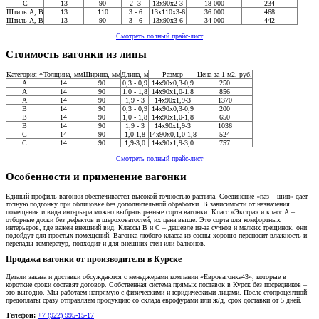
C
13
90
2- 3
13x90x2-3
18 000
234
Штиль A, В
13
110
3 - 6
13x110x3-6
36 000
468
Штиль A, В
13
90
3 - 6
13x90x3-6
34 000
442
Смотреть полный прайс-лист
Стоимость вагонки из липы
Категория *
Толщина, мм
Ширина, мм
Длина, м
Размер
Цена за 1 м2, руб.
А
14
90
0,3 - 0,9
14x90x0,3-0,9
250
А
14
90
1,0 - 1,8
14x90x1,0-1,8
856
А
14
90
1,9 - 3
14x90x1,9-3
1370
В
14
90
0,3 - 0,9
14x90x0,3-0,9
200
В
14
90
1,0 - 1,8
14x90х1,0-1,8
650
В
14
90
1,9 - 3
14x90x1,9-3
1036
С
14
90
1,0-1,8
14x90x0,1,0-1,8
524
С
14
90
1,9-3,0
14x90x1,9-3,0
757
Смотреть полный прайс-лист
Особенности и применение вагонки
Единый профиль вагонки обеспечивается высокой точностью распила. Соединение «паз – шип» даёт
точную подгонку при облицовке без дополнительной обработки. В зависимости от назначения
помещения и вида интерьера можно выбрать разные сорта вагонки. Класс «Экстра» и класс А –
отборные доски без дефектов и шероховатостей, их цена выше. Это сорта для комфортных
интерьеров, где важен внешний вид. Классы В и С – дешевле из-за сучков и мелких трещинок, они
подойдут для простых помещений. Вагонка любого класса из сосны хорошо переносит влажность и
перепады температур, подходит и для внешних стен или балконов.
Продажа вагонки от производителя в Курске
Детали заказа и доставки обсуждаются с менеджерами компании «Евровагонка43», которые в
короткие сроки составят договор. Собственная система прямых поставок в Курск без посредников –
это выгодно. Мы работаем напрямую с физическими и юридическими лицами. После стопроцентной
предоплаты сразу отправляем продукцию со склада еврофурами или ж/д, срок доставки от 5 дней.
Телефон:
+7 (922) 995-15-17