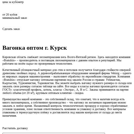
цена за кубометр
от
20
кубов
минимальный заказ
Сделать заказ
Вагонка оптом г. Курск
Кировская область снабжает лесоматериалами весь Волго-Вятский регион. Здесь находится компания
«Bratuhin» – производитель и поставщик пиломатериалов с давним опытом и репутацией. Мы
работаем на своём сырье по проверенным технологиям.
Качественный облицовочный материал для стен и потолков получается благодаря стойкости северной
древесины хвойных пород. А деревообрабатывающее оборудование немецкой фирмы Weinig – одного
из мировых лидеров машиностроения – выполняет обработку по европейским стандартам. Компания
«Bratuhin» отгружает вагонку оптовыми партиями под заказпо России и странам: Узбекистан,
Кыргыстан, Туркменистан, Таджикистан. Вы можете выбрать вагонку нужного размера со склада или
заказать свои размеры согласно таблице на сайте. Все виды и классы вагонки производятся согласно
ГОСТу: классический профиль, штиль, классы «Экстра», А, В и С. Заказы принимаются на партии
любого объёма (от 20 м³), крупным оптовым клиентам – скидка.
Преимущества нашей компании – это собственный склад, что означает, что в наличии всегда есть
много пиломатериала, а собственное производство – что вагонку по желаемым параметрам можно
заказать в любое время. Налаженный контроль технологических процедур и хорошо отработанные
условия хранения, плюс полная ответственность компании за упаковку и доставку. Все материалы
упакованы в термоусадочную плёнку и доставляются под нашим контролем от склада до места
назначения.
Рассчитать доставку