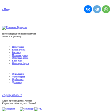
« Назад
Пиломатериал от производителя
оптом и в розницу
Продукция
Евровагонка
Вагонка
Половая доска
Обрезная доска
Блок-хаус
Имитация бруса
О компании
Фотографии
Прайс-лист
Доставка
+7 (922) 995-15-17
Адрес производства: Россия,
Кировская область, пос. Речной