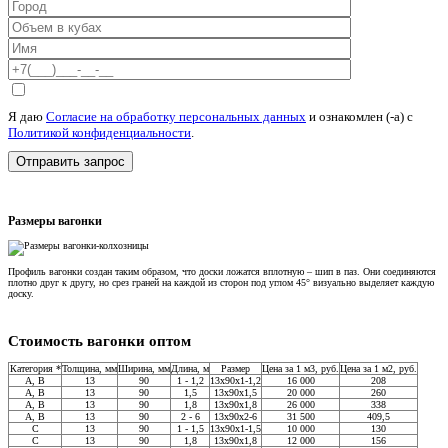
Я даю
Согласие на обработку персональных данных
и ознакомлен (-а) c
Политикой конфиденциальности
.
Размеры вагонки
Профиль вагонки создан таким образом, что доски ложатся вплотную – шип в паз. Они соединяются
плотно друг к другу, но срез граней на каждой из сторон под углом 45° визуально выделяет каждую
доску.
Стоимость вагонки оптом
Категория *
Толщина, мм
Ширина, мм
Длина, м
Размер
Цена за 1 м3, руб.
Цена за 1 м2, руб.
A, В
13
90
1 - 1,2
13x90x1-1,2
16 000
208
A, В
13
90
1,5
13x90x1,5
20 000
260
A, В
13
90
1,8
13x90x1,8
26 000
338
A, В
13
90
2 - 6
13x90x2-6
31 500
409,5
C
13
90
1 - 1,5
13x90x1-1,5
10 000
130
С
13
90
1,8
13x90x1,8
12 000
156