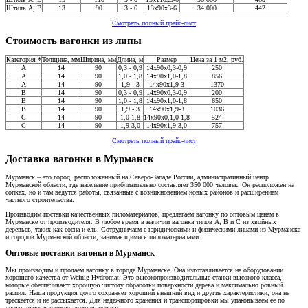
Штиль A, В
13
90
3 - 6
13x90x3-6
34 000
442
Смотреть полный прайс-лист
Стоимость вагонки из липы
Категория *
Толщина, мм
Ширина, мм
Длина, м
Размер
Цена за 1 м2, руб.
А
14
90
0,3 - 0,9
14x90x0,3-0,9
250
А
14
90
1,0 - 1,8
14x90x1,0-1,8
856
А
14
90
1,9 - 3
14x90x1,9-3
1370
В
14
90
0,3 - 0,9
14x90x0,3-0,9
200
В
14
90
1,0 - 1,8
14x90х1,0-1,8
650
В
14
90
1,9 - 3
14x90x1,9-3
1036
С
14
90
1,0-1,8
14x90x0,1,0-1,8
524
С
14
90
1,9-3,0
14x90x1,9-3,0
757
Смотреть полный прайс-лист
Доставка вагонки в Мурманск
Мурманск – это город, расположенный на Северо-Западе России, административный центр
Мурманской области, где население приблизительно составляет 350 000 человек. Он расположен на
сопках, но и там ведутся работы, связанные с возникновением новых районов и расширением
частного строительства.
Производим поставки качественных пиломатериалов, предлагаем вагонку по оптовым ценам в
Мурманске от производителя. В любое время в наличии вагонка типов А, В и С из хвойных
деревьев, таких как сосна и ель. Сотрудничаем с юридическими и физическими лицами из Мурманска
и городов Мурманской области, занимающимися пиломатериалами.
Оптовые поставки вагонки в Мурманск
Мы производим и продаем вагонку в городе Мурманске. Она изготавливается на оборудовании
хорошего качества от Weinig Hydromat. Это высокопроизводительные станки высокого класса,
которые обеспечивают хорошую чистоту обработки поверхности дерева и максимально ровный
распил. Наша продукция долго сохраняет хороший внешний вид и другие характеристики, она не
трескается и не рассыхается. Для надежного хранения и транспортировки мы упаковываем ее по
десять штук в термоусадочную пленку.