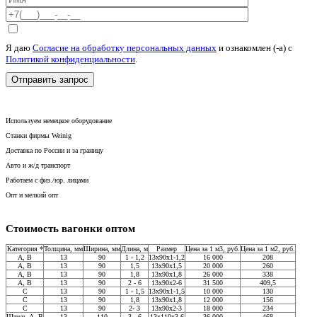
Я даю
Согласие на обработку персональных данных
и ознакомлен (-а) c
Политикой конфиденциальности
.
Используем немецкое оборудование
Станки фирмы Weinig
Доставка по России и за границу
Авто и ж/д транспорт
Работаем с физ./юр. лицами
Опт и мелкий опт
Стоимость вагонки оптом
Категория *
Толщина, мм
Ширина, мм
Длина, м
Размер
Цена за 1 м3, руб.
Цена за 1 м2, руб.
A, В
13
90
1 - 1,2
13x90x1-1,2
16 000
208
A, В
13
90
1,5
13x90x1,5
20 000
260
A, В
13
90
1,8
13x90x1,8
26 000
338
A, В
13
90
2 - 6
13x90x2-6
31 500
409,5
C
13
90
1 - 1,5
13x90x1-1,5
10 000
130
С
13
90
1,8
13x90x1,8
12 000
156
C
13
90
2- 3
13x90x2-3
18 000
234
Штиль A, В
13
110
3 - 6
13x110x3-6
36 000
468