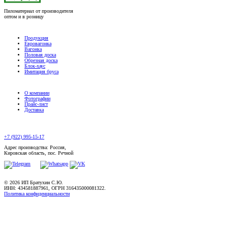
Пиломатериал от производителя
оптом и в розницу
Продукция
Евровагонка
Вагонка
Половая доска
Обрезная доска
Блок-хаус
Имитация бруса
О компании
Фотографии
Прайс-лист
Доставка
+7 (922) 995-15-17
Адрес производства: Россия,
Кировская область, пос. Речной
© 2026 ИП Братухин С.Ю.
ИНН: 434581887961, ОГРН 316435000081322.
Политика конфиденциальности