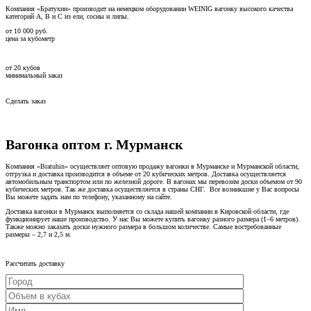
Компания «Братухин» производит на немецком оборудовании WEINIG вагонку высокого качества
категорий А, В и С из ели, сосны и липы.
от
10 000
руб.
цена за кубометр
от
20
кубов
минимальный заказ
Сделать заказ
Вагонка оптом г. Мурманск
Компания «Bratuhin» осуществляет оптовую продажу вагонки в Мурманске и Мурманской области,
отгрузка и доставка производится в объеме от 20 кубических метров. Доставка осуществляется
автомобильным транспортом или по железной дороге. В вагонах мы перевозим доски объемом от 90
кубических метров. Так же доставка осуществляется в страны СНГ. Все возникшие у Вас вопросы
Вы можете задать нам по телефону, указанному на сайте.
Доставка вагонки в Мурманск выполняется со склада нашей компании в Кировской области, где
функционирует наше производство. У нас Вы можете купить вагонку разного размера (1–6 метров).
Также можно заказать доски нужного размера в большом количестве. Самые востребованные
размеры – 2,7 и 2,5 м.
Рассчитать доставку