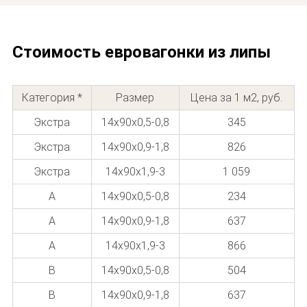
Стоимость евровагонки из липы
Категория *
Размер
Цена за 1 м2, руб.
Экстра
14х90х0,5-0,8
345
Экстра
14x90x0,9-1,8
826
Экстра
14x90x1,9-3
1 059
A
14x90x0,5-0,8
234
A
14x90x0,9-1,8
637
A
14x90x1,9-3
866
В
14x90x0,5-0,8
504
В
14x90x0,9-1,8
637