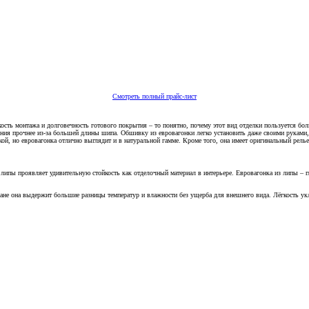
Смотреть полный прайс-лист
кость монтажа и долговечность готового покрытия – то понятно, почему этот вид отделки пользуется бо
нения прочнее из-за большей длины шипа. Обшивку из евровагонки легко установить даже своими руками
, но евровагонка отлично выглядит и в натуральной гамме. Кроме того, она имеет оригинальный релье
а липы проявляет удивительную стойкость как отделочный материал в интерьере. Евровагонка из липы – г
ане она выдержит большие разницы температур и влажности без ущерба для внешнего вида. Лёгкость укл