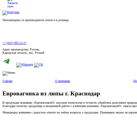
Пиломатериал от производителя оптом и в розницу
+7 (922) 995-15-17
Адрес производства: Россия,
Кировская область, пос. Речной
Главная
О компании
Пр
Евровагонка из липы г. Краснодар
В продукции компании «Евровагонка43» высокие технологии и точность обработки дополняют природн
Благодаря качеству продукици и налаженной работе с клиентами компания «Евровагонка43» заняла пр
Менеджеры компании с радостью ответят на любые вопросы о продукции. Принимаем заказы на партии л