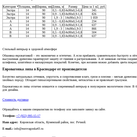
Категория *
Толщина, мм
Ширина, мм
Длина, м
Размер
Цена за 1 м2, руб.
Экстра
14
90
0,5 - 0,8
14х90х0,5-0,8
345
Экстра
14
90
0,9 - 1,8
14x90x0,9-1,8
826
Экстра
14
90
1,9 - 3
14x90x1,9-3
1 059
A
14
90
0,5 - 0,8
14x90x0,5-0,8
234
A
14
90
0,9 - 1,8
14x90x0,9-1,8
637
A
14
90
1,9 - 3
14x90x1,9-3
866
В
14
90
0,5 - 0,8
14x90x0,5-0,8
504
В
14
90
0,9 - 1,8
14x90x0,9-1,8
637
Стильный интерьер в здоровой атмосфере
Обшивка евровагонкой – это экономично и эстетично. А если прибавить сравнительную быстроту и лёг
высушенная древесина гарантируют защиту от гниения и растрескивания. А её замковая система соеди
шлифовки, шпатлёвки и маскирующих покрытий. Конечно, при желании можно добавить цвета покраской
Евровагонка липа в Краснодаре от производителя
Богатство натуральных оттенков, упругость и сопротивление влаге, грязи и плесени – мягкая древесин
хвойных пород). Обладает гипоаллергенными свойствами, нетоксична и не привлекает грызунов.
Евровагонка из липы отлично впишется в современный интерьер в популярном экологичном стиле. В б
для дизайна.
Стоимость доставки
Обращайтесь к нашим специалистам по телефону или заполните заявку на сайте.
Телефон:
+7 (922) 995-15-17
Наш адрес:
Кировская область, Куменский район, пос. Речной.
E-mail.:
info@eurovagonka43.ru