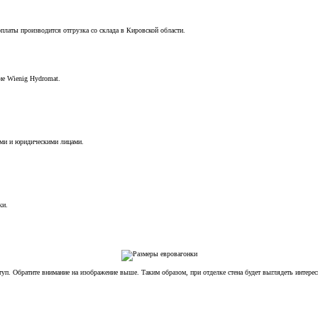
оплаты производится отгрузка со склада в Кировской области.
ие Wienig Hydromat.
кими и юридическими лицами.
ки.
уп. Обратите внимание на изображение выше. Таким образом, при отделке стена будет выглядеть интерес