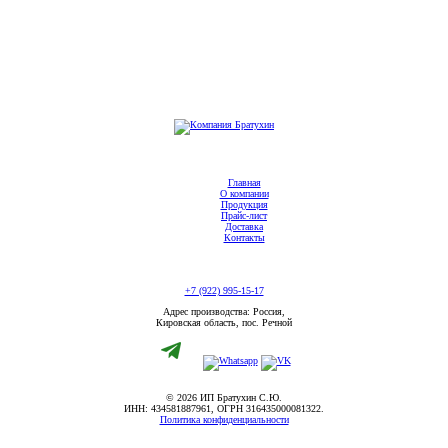
Главная
О компании
Продукция
Прайс-лист
Доставка
Контакты
+7 (922) 995-15-17
Адрес производства: Россия,
Кировская область, пос. Речной
© 2026 ИП Братухин С.Ю.
ИНН: 434581887961, ОГРН 316435000081322.
Политика конфиденциальности