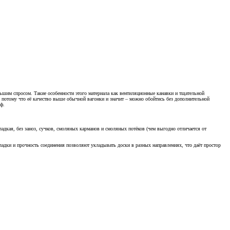
льшим спросом. Такие особенности этого материала как вентиляционные канавки и тщательной
, потому что её качество выше обычной вагонки и значит – можно обойтись без дополнительной
ф.
ладкая, без заноз, сучков, смоляных карманов и смоляных потёков (чем выгодно отличается от
адки и прочность соединения позволяют укладывать доски в разных направлениях, что даёт простор