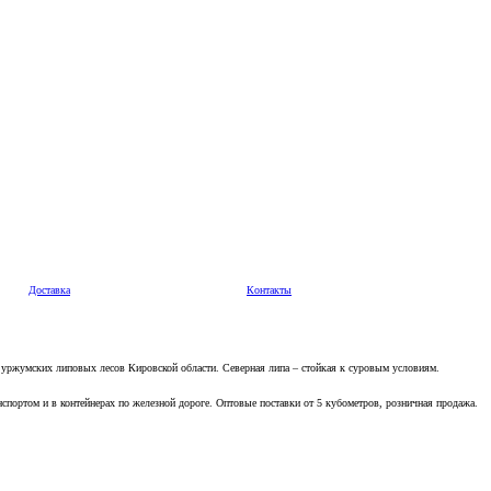
Доставка
Контакты
 уржумских липовых лесов Кировской области. Северная липа – стойкая к суровым условиям.
нспортом и в контейнерах по железной дороге. Оптовые поставки от 5 кубометров, розничная продажа.