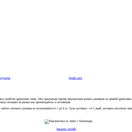
одукция
Прайс-лист
ые свойства древесины липы. Мы предлагаем партии евровагонки разных размеров из ценной древесины
очную позицию на рынке как производитель и поставщик.
юбого нужного размера из ассортимента от 1 до 6 м. Срок доставки - от 5 дней, доставка грузовым тра
Заказать онлайн