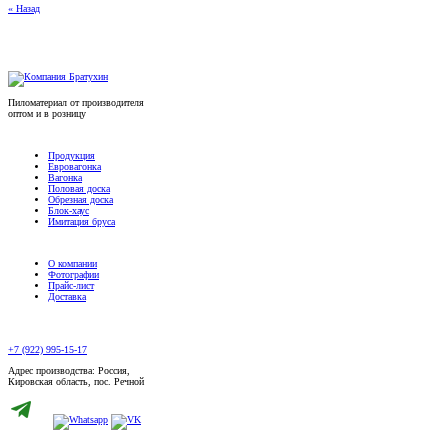
« Назад
Пиломатериал от производителя
оптом и в розницу
Продукция
Евровагонка
Вагонка
Половая доска
Обрезная доска
Блок-хаус
Имитация бруса
О компании
Фотографии
Прайс-лист
Доставка
+7 (922) 995-15-17
Адрес производства: Россия,
Кировская область, пос. Речной