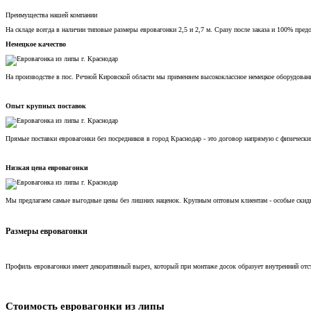
Преимущества нашей компании
На складе всегда в наличии типовые размеры евровагонки 2,5 и 2,7 м. Сразу после заказа и 100% пред
Немецкое качество
На производстве в пос. Речной Кировской области мы применяем высококлассное немецкое оборудован
Опыт крупных поставок
Прямые поставки евровагонки без посредников в город Краснодар - это договор напрямую с физичес
Низкая цена евровагонки
Мы предлагаем самые выгодные цены без лишних наценок. Крупным оптовым клиентам - особые скид
Размеры евровагонки
Профиль евровагонки имеет декоративный вырез, который при монтаже досок образует внутренний отст
Стоимость евровагонки из липы